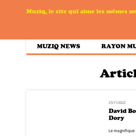
Muziq, le site qui aime les mêmes 
MUZIQ NEWS
RAYON M
Articl
25/11/2022
CLASSIQ ROCK
David Bo
Dory
Le magnifique 