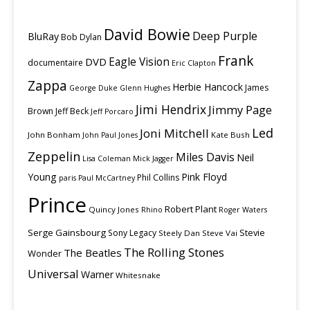
David Bowie
Deep Purple
BluRay
Bob Dylan
Frank
Eagle Vision
DVD
documentaire
Eric Clapton
Zappa
Herbie Hancock
James
George Duke
Glenn Hughes
Jimi Hendrix
Jimmy Page
Brown
Jeff Beck
Jeff Porcaro
Led
Joni Mitchell
John Bonham
Kate Bush
John Paul Jones
Zeppelin
Miles Davis
Neil
Lisa Coleman
Mick Jagger
Young
Pink Floyd
Phil Collins
paris
Paul McCartney
Prince
Robert Plant
Quincy Jones
Rhino
Roger Waters
Serge Gainsbourg
Stevie
Sony Legacy
Steely Dan
Steve Vai
The Rolling Stones
The Beatles
Wonder
Universal
Warner
Whitesnake