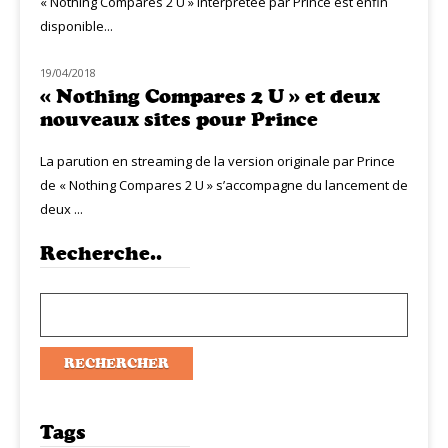
« Nothing Compares 2 U » interprétée par Prince est enfin
disponible...
19/04/2018
MUZIQ NEWS
« Nothing Compares 2 U » et deux
nouveaux sites pour Prince
La parution en streaming de la version originale par Prince
de « Nothing Compares 2 U » s’accompagne du lancement de
deux ...
Recherche..
Tags