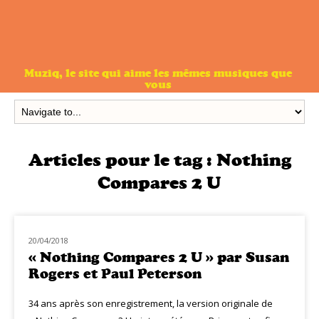
Muziq, le site qui aime les mêmes musiques que
vous
Articles pour le tag :
Nothing
Compares 2 U
20/04/2018
MUZIQ PEOPLE
« Nothing Compares 2 U » par Susan
Rogers et Paul Peterson
34 ans après son enregistrement, la version originale de