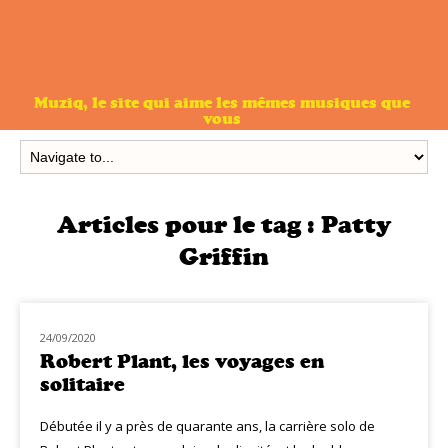
Muziq, le site qui aime les mêmes musiques que
vous
Articles pour le tag :
Patty
Griffin
24/09/2020
NOUVEAUTÉS
Robert Plant, les voyages en
solitaire
Débutée il y a près de quarante ans, la carrière solo de