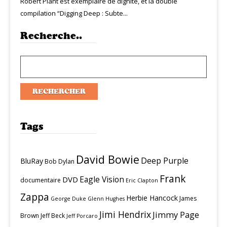
Robert Plant est exemplaire de dignité, et la double
compilation “Digging Deep : Subte...
Recherche..
Tags
David Bowie
Deep Purple
BluRay
Bob Dylan
Frank
Eagle Vision
DVD
documentaire
Eric Clapton
Zappa
Herbie Hancock
James
George Duke
Glenn Hughes
Jimi Hendrix
Jimmy Page
Brown
Jeff Beck
Jeff Porcaro