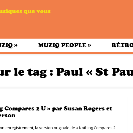
musiques que vous
»
»
UZIQ
MUZIQ PEOPLE
RÉTRO
r le tag :
Paul « St Pau
g Compares 2 U » par Susan Rogers et
erson
on enregistrement, la version originale de « Nothing Compares 2