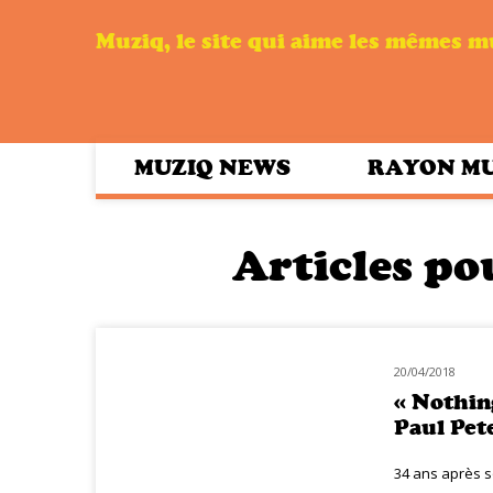
Muziq, le site qui aime les mêmes 
MUZIQ NEWS
RAYON M
Articles pou
20/04/2018
MUZIQ PEOPLE
« Nothin
Paul Pet
34 ans après s