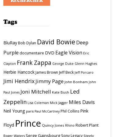
Tags
David Bowie
Deep
BluRay
Bob Dylan
Purple
Eagle Vision
DVD
documentaire
Eric
Frank Zappa
Clapton
George Duke
Glenn Hughes
Herbie Hancock
James Brown
Jeff Beck
Jeff Porcaro
Jimi Hendrix
Jimmy Page
John Bonham
John
Led
Joni Mitchell
Kate Bush
Paul Jones
Zeppelin
Miles Davis
Lisa Coleman
Mick Jagger
Neil Young
Pink
Phil Collins
paris
Paul McCartney
Prince
Floyd
Robert Plant
Quincy Jones
Rhino
Serge Gainsbourg
Sony Legacy
Steely
Roger Waters