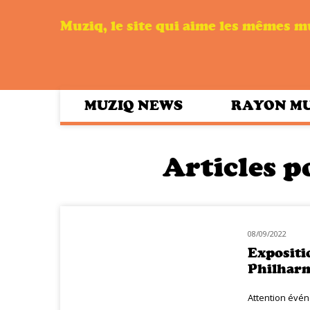
Muziq, le site qui aime les mêmes 
MUZIQ NEWS
RAYON M
Articles po
08/09/2022
MUZIQ NEWS
Expositio
Philharm
Attention évén