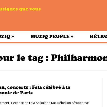
musiques que vous
»
»
UZIQ
MUZIQ PEOPLE
RÉTRO
ur le tag :
Philharmoni
n, concerts : Fela célébré à la
onie de Paris
ement ! L’exposition Fela Anikulapo Kuti Rébellion Afrobeat se