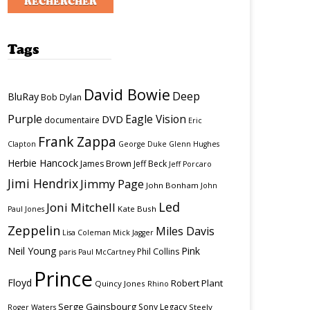
Tags
David Bowie
Deep
BluRay
Bob Dylan
Purple
Eagle Vision
DVD
documentaire
Eric
Frank Zappa
Clapton
George Duke
Glenn Hughes
Herbie Hancock
James Brown
Jeff Beck
Jeff Porcaro
Jimi Hendrix
Jimmy Page
John Bonham
John
Led
Joni Mitchell
Kate Bush
Paul Jones
Zeppelin
Miles Davis
Lisa Coleman
Mick Jagger
Neil Young
Pink
Phil Collins
paris
Paul McCartney
Prince
Floyd
Robert Plant
Quincy Jones
Rhino
Serge Gainsbourg
Sony Legacy
Steely
Roger Waters