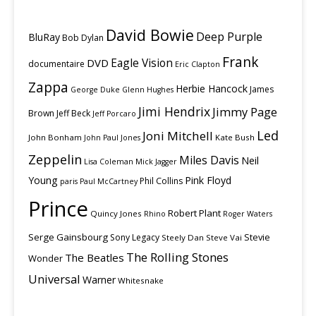
David Bowie
Deep Purple
BluRay
Bob Dylan
Frank
Eagle Vision
DVD
documentaire
Eric Clapton
Zappa
Herbie Hancock
James
George Duke
Glenn Hughes
Jimi Hendrix
Jimmy Page
Brown
Jeff Beck
Jeff Porcaro
Led
Joni Mitchell
John Bonham
Kate Bush
John Paul Jones
Zeppelin
Miles Davis
Neil
Lisa Coleman
Mick Jagger
Young
Pink Floyd
Phil Collins
paris
Paul McCartney
Prince
Robert Plant
Quincy Jones
Rhino
Roger Waters
Serge Gainsbourg
Stevie
Sony Legacy
Steely Dan
Steve Vai
The Rolling Stones
The Beatles
Wonder
Universal
Warner
Whitesnake