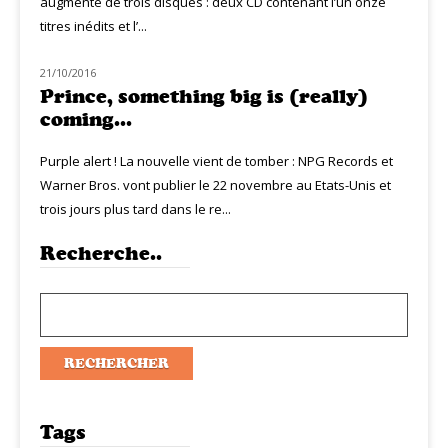
augmenté de trois disques : deux CD contenant l’un onze
titres inédits et l’...
21/10/2016
NOUVEAUTÉS
Prince, something big is (really)
coming…
Purple alert ! La nouvelle vient de tomber : NPG Records et
Warner Bros. vont publier le 22 novembre au Etats-Unis et
trois jours plus tard dans le re...
Recherche..
Tags