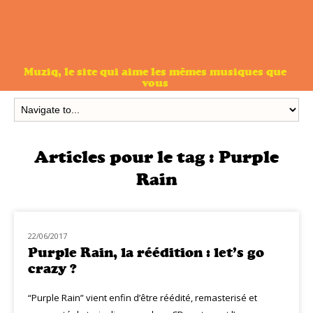
Muziq, le site qui aime les mêmes musiques que
vous
Articles pour le tag :
Purple
Rain
22/06/2017
CLASSIQ SOUL-FUNK
Purple Rain, la réédition : let’s go
crazy ?
“Purple Rain” vient enfin d’être réédité, remasterisé et