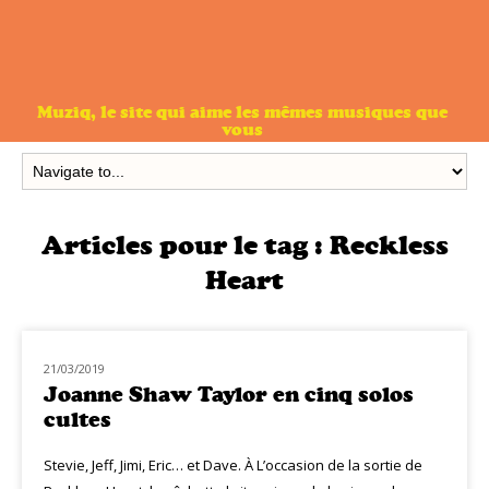
Muziq, le site qui aime les mêmes musiques que
vous
Articles pour le tag :
Reckless
Heart
21/03/2019
NOUVEAUTÉS
Joanne Shaw Taylor en cinq solos
cultes
Stevie, Jeff, Jimi, Eric… et Dave. À L’occasion de la sortie de