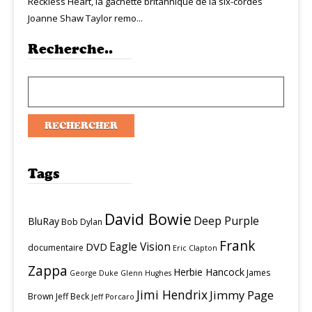
Reckless Heart, la gâchette britannique de la six-cordes
Joanne Shaw Taylor remo...
Recherche..
Tags
David Bowie
Deep Purple
BluRay
Bob Dylan
Frank
Eagle Vision
DVD
documentaire
Eric Clapton
Zappa
Herbie Hancock
James
George Duke
Glenn Hughes
Jimi Hendrix
Jimmy Page
Brown
Jeff Beck
Jeff Porcaro