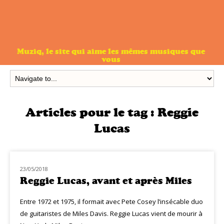
Muziq, le site qui aime les mêmes musiques que
vous
Articles pour le tag :
Reggie
Lucas
23/05/2018
HOMMAGE
Reggie Lucas, avant et après Miles
Entre 1972 et 1975, il formait avec Pete Cosey l’insécable duo
de guitaristes de Miles Davis. Reggie Lucas vient de mourir à