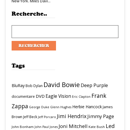
New York. Miles Davi...
Recherche..
Tags
David Bowie
Deep Purple
BluRay
Bob Dylan
Frank
Eagle Vision
DVD
documentaire
Eric Clapton
Zappa
Herbie Hancock
James
George Duke
Glenn Hughes
Jimi Hendrix
Jimmy Page
Brown
Jeff Beck
Jeff Porcaro
Led
Joni Mitchell
John Bonham
Kate Bush
John Paul Jones