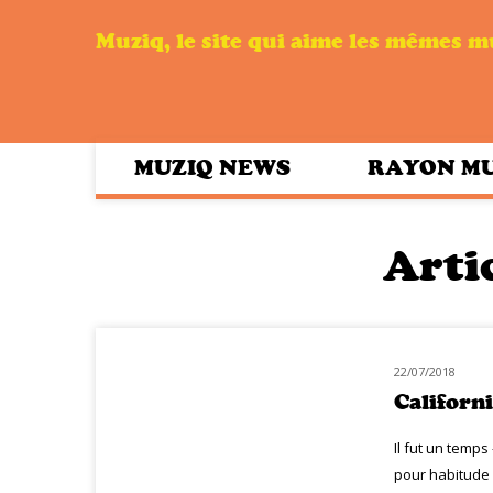
Muziq, le site qui aime les mêmes 
MUZIQ NEWS
RAYON M
Artic
22/07/2018
NOUVEAUTÉS
Californ
Il fut un temps
pour habitude 