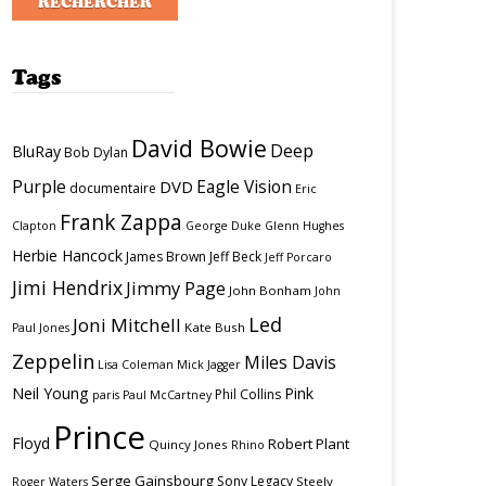
Tags
David Bowie
Deep
BluRay
Bob Dylan
Purple
Eagle Vision
DVD
documentaire
Eric
Frank Zappa
Clapton
George Duke
Glenn Hughes
Herbie Hancock
James Brown
Jeff Beck
Jeff Porcaro
Jimi Hendrix
Jimmy Page
John Bonham
John
Led
Joni Mitchell
Kate Bush
Paul Jones
Zeppelin
Miles Davis
Lisa Coleman
Mick Jagger
Neil Young
Pink
Phil Collins
paris
Paul McCartney
Prince
Floyd
Robert Plant
Quincy Jones
Rhino
Serge Gainsbourg
Sony Legacy
Steely
Roger Waters