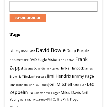
Tags
David Bowie
Deep Purple
BluRay
Bob Dylan
Frank
Eagle Vision
DVD
documentaire
Eric Clapton
Zappa
Herbie Hancock
James
George Duke
Glenn Hughes
Jimi Hendrix
Jimmy Page
Brown
Jeff Beck
Jeff Porcaro
Led
Joni Mitchell
John Bonham
Kate Bush
John Paul Jones
Zeppelin
Miles Davis
Neil
Lisa Coleman
Mick Jagger
Young
Pink Floyd
Phil Collins
paris
Paul McCartney