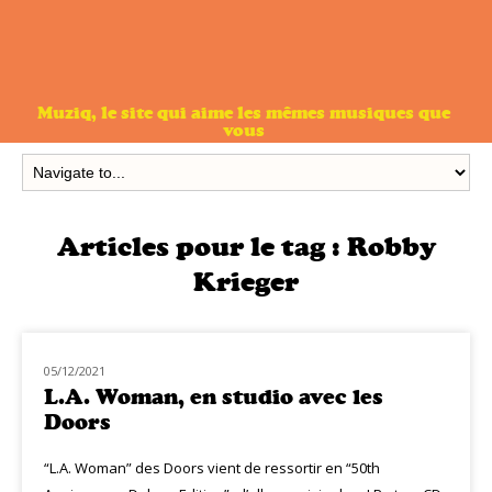
Muziq, le site qui aime les mêmes musiques que
vous
Articles pour le tag :
Robby
Krieger
05/12/2021
NOUVEAUTÉS
L.A. Woman, en studio avec les
Doors
“L.A. Woman” des Doors vient de ressortir en “50th