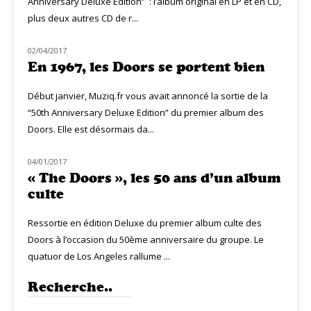
Anniversary Deluxe Edition” : l’album original en LP et en CD,
plus deux autres CD de r...
02/04/2017
CLASSIQ ROCK
En 1967, les Doors se portent bien
Début janvier, Muziq.fr vous avait annoncé la sortie de la
“50th Anniversary Deluxe Edition” du premier album des
Doors. Elle est désormais da...
04/01/2017
CLASSIQ ROCK
« The Doors », les 50 ans d’un album
culte
Ressortie en édition Deluxe du premier album culte des
Doors à l’occasion du 50ème anniversaire du groupe. Le
quatuor de Los Angeles rallume ...
Recherche..