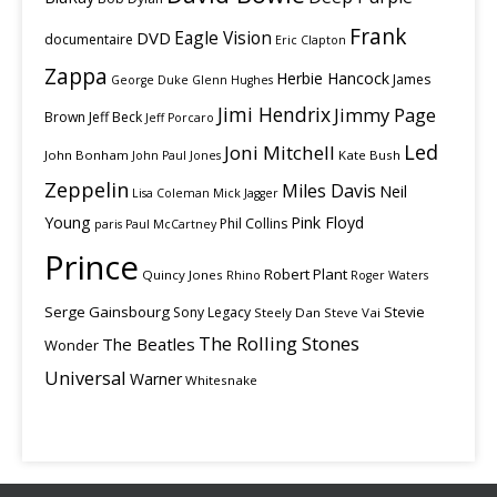
Frank
Eagle Vision
DVD
documentaire
Eric Clapton
Zappa
Herbie Hancock
James
George Duke
Glenn Hughes
Jimi Hendrix
Jimmy Page
Brown
Jeff Beck
Jeff Porcaro
Led
Joni Mitchell
John Bonham
Kate Bush
John Paul Jones
Zeppelin
Miles Davis
Neil
Lisa Coleman
Mick Jagger
Young
Pink Floyd
Phil Collins
paris
Paul McCartney
Prince
Robert Plant
Quincy Jones
Rhino
Roger Waters
Serge Gainsbourg
Stevie
Sony Legacy
Steely Dan
Steve Vai
The Rolling Stones
The Beatles
Wonder
Universal
Warner
Whitesnake