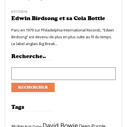
07/11/2016
CLASSIQ SOUL-FUNK
Edwin Birdsong et sa Cola Bottle
Paru en 1979 sur Philadelphia International Records, “Edwin
Birdsong” est devenu de plus en plus culte au fil du temps.
Le label anglais Big Break...
Recherche..
Tags
David Bowie
Deep Purple
BluRay
Bob Dylan