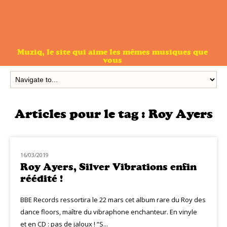
Muziq, le site qui aime les mêmes musiques que
vous
Articles pour le tag :
Roy Ayers
16/03/2019
NOUVEAUTÉS
Roy Ayers, Silver Vibrations enfin
réédité !
BBE Records ressortira le 22 mars cet album rare du Roy des
dance floors, maître du vibraphone enchanteur. En vinyle
et en CD : pas de jaloux ! “S...