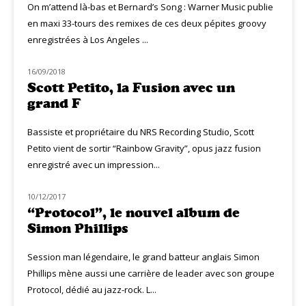
On m’attend là-bas et Bernard’s Song : Warner Music publie
en maxi 33-tours des remixes de ces deux pépites groovy
enregistrées à Los Angeles ...
16/09/2018
NOUVEAUTÉS
Scott Petito, la Fusion avec un
grand F
Bassiste et propriétaire du NRS Recording Studio, Scott
Petito vient de sortir “Rainbow Gravity”, opus jazz fusion
enregistré avec un impression...
10/12/2017
NOUVEAUTÉS
“Protocol”, le nouvel album de
Simon Phillips
Session man légendaire, le grand batteur anglais Simon
Phillips mène aussi une carrière de leader avec son groupe
Protocol, dédié au jazz-rock. L...