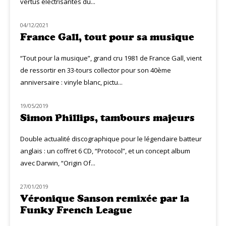
vertus électrisantes du...
04/12/2021
NOUVEAUTÉS
France Gall, tout pour sa musique
“Tout pour la musique”, grand cru 1981 de France Gall, vient
de ressortir en 33-tours collector pour son 40ème
anniversaire : vinyle blanc, pictu...
19/05/2019
NOUVEAUTÉS
Simon Phillips, tambours majeurs
Double actualité discographique pour le légendaire batteur
anglais : un coffret 6 CD, “Protocol”, et un concept album
avec Darwin, “Origin Of...
27/01/2019
MUZIQ NEWS
Véronique Sanson remixée par la
Funky French League