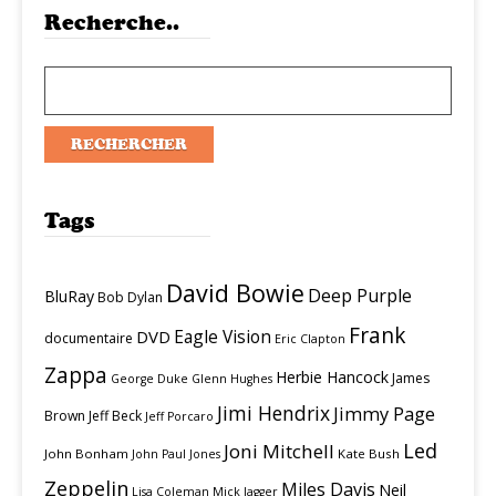
Recherche..
Tags
David Bowie
Deep Purple
BluRay
Bob Dylan
Frank
Eagle Vision
DVD
documentaire
Eric Clapton
Zappa
Herbie Hancock
James
George Duke
Glenn Hughes
Jimi Hendrix
Jimmy Page
Brown
Jeff Beck
Jeff Porcaro
Led
Joni Mitchell
John Bonham
Kate Bush
John Paul Jones
Zeppelin
Miles Davis
Neil
Lisa Coleman
Mick Jagger