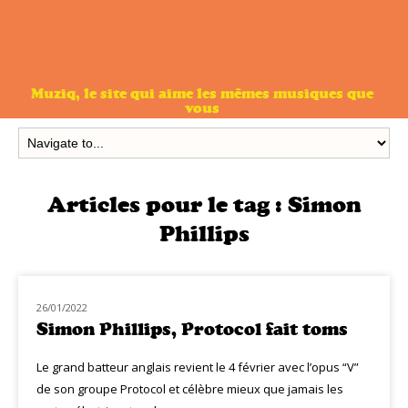
Muziq, le site qui aime les mêmes musiques que
vous
Articles pour le tag :
Simon
Phillips
26/01/2022
NOUVEAUTÉS
Simon Phillips, Protocol fait toms
Le grand batteur anglais revient le 4 février avec l’opus “V”
de son groupe Protocol et célèbre mieux que jamais les