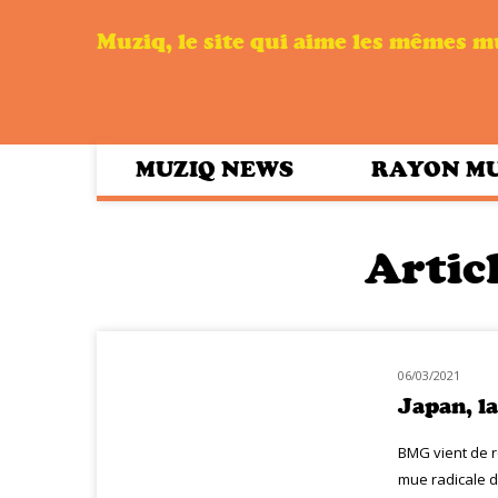
Muziq, le site qui aime les mêmes 
MUZIQ NEWS
RAYON M
Articl
06/03/2021
CLASSIQ ROCK
Japan, la
BMG vient de ré
mue radicale d