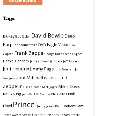
Tags
David Bowie
Deep
BluRay
Bob Dylan
Purple
Eagle Vision
DVD
documentaire
Eric
Frank Zappa
Clapton
George Duke
Glenn Hughes
Herbie Hancock
James Brown
Jeff Beck
Jeff Porcaro
Jimi Hendrix
Jimmy Page
John Bonham
John
Led
Joni Mitchell
Kate Bush
Paul Jones
Zeppelin
Miles Davis
Lisa Coleman
Mick Jagger
Neil Young
Pink
Phil Collins
paris
Paul McCartney
Prince
Floyd
Robert Plant
Quincy Jones
Rhino
Serge Gainsbourg
Sony Legacy
Steely
Roger Waters