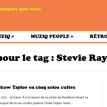
musiques que vous
»
»
UZIQ
MUZIQ PEOPLE
RÉTRO
pour le tag :
Stevie Ra
haw Taylor en cinq solos cultes
mi, Eric… et Dave. À L’occasion de la sortie de Reckless Heart, la
nnique de la six-cordes Joanne Shaw Taylor remo...