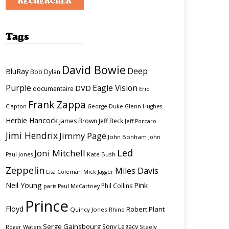
Tags
David Bowie
Deep
BluRay
Bob Dylan
Purple
Eagle Vision
DVD
documentaire
Eric
Frank Zappa
Clapton
George Duke
Glenn Hughes
Herbie Hancock
James Brown
Jeff Beck
Jeff Porcaro
Jimi Hendrix
Jimmy Page
John Bonham
John
Led
Joni Mitchell
Kate Bush
Paul Jones
Zeppelin
Miles Davis
Lisa Coleman
Mick Jagger
Neil Young
Pink
Phil Collins
paris
Paul McCartney
Prince
Floyd
Robert Plant
Quincy Jones
Rhino
Serge Gainsbourg
Sony Legacy
Steely
Roger Waters