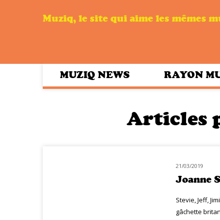
Muziq, le site qui aime les mêmes 
MUZIQ NEWS
RAYON M
Articles 
21/03/2019
NOUVEAUTÉS
Joanne S
Stevie, Jeff, Ji
gâchette brita