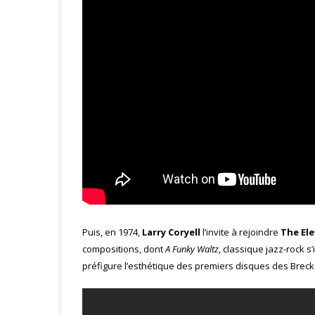
Puis, en 1974,
Larry Coryell
l’invite à rejoindre
The El
compositions, dont
A Funky Waltz
, classique jazz-rock s’
préfigure l’esthétique des premiers disques des Breck