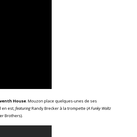
eventh House
. Mouzon place quelques-unes de ses
il en est,
featuring
Randy Brecker à la trompette (
A Funky Waltz
er Brothers).