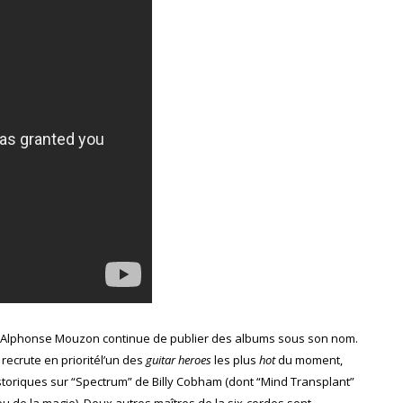
, Alphonse Mouzon continue de publier des albums sous son nom.
l recrute en prioritél’un des
guitar heroes
les plus
hot
du moment,
istoriques sur “Spectrum” de Billy Cobham (dont “Mind Transplant”