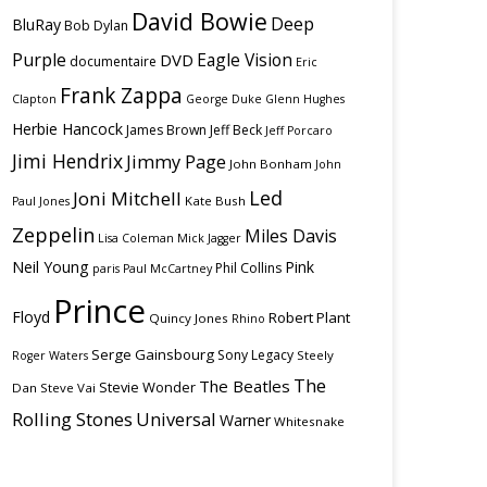
David Bowie
Deep
BluRay
Bob Dylan
Purple
Eagle Vision
DVD
documentaire
Eric
Frank Zappa
Clapton
George Duke
Glenn Hughes
Herbie Hancock
James Brown
Jeff Beck
Jeff Porcaro
Jimi Hendrix
Jimmy Page
John Bonham
John
Led
Joni Mitchell
Kate Bush
Paul Jones
Zeppelin
Miles Davis
Lisa Coleman
Mick Jagger
Neil Young
Pink
Phil Collins
paris
Paul McCartney
Prince
Floyd
Robert Plant
Quincy Jones
Rhino
Serge Gainsbourg
Sony Legacy
Steely
Roger Waters
The
The Beatles
Stevie Wonder
Dan
Steve Vai
Rolling Stones
Universal
Warner
Whitesnake