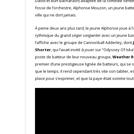
David et Burt Bacharach) adaptée de la comédie sentim
fosse de l’orchestre, Alphonse Mouzon, un jeune batteu
ville qui ne dort jamais.
À peine deux ans plus tard, le jeune Alphonse joue à 
rythmique du grand
singer songwriter
avec un jeune bas
l’affiche avec le groupe de Cannonball Adderley, dont
Shorter
, qui l’avait invité à jouer sur “Odyssey Of I
poste de batteur de leur nouveau groupe,
Weather R
premier d’une prestigieuse lignée de batteurs, qui s
que le temps. Il rend cependant très vite son tablier, 
place pour s’exprimer, et que la paye était somme t