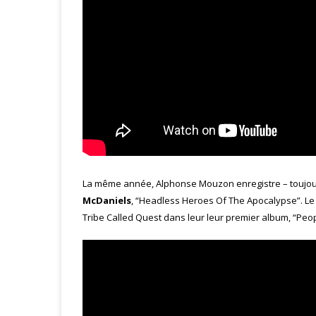
La même année, Alphonse Mouzon enregistre – toujours
McDaniels
, “Headless Heroes Of The Apocalypse”. L
Tribe Called Quest dans leur leur premier album, “Peop