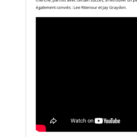
cherche, parfois avec certain succès, à retrouver un p
également conviés : Lee Ritenour et Jay Graydon.