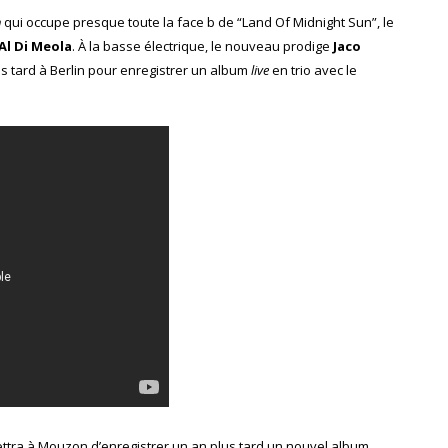
n
qui occupe presque toute la face b de “Land Of Midnight Sun”, le
Al Di Meola
. À la basse électrique, le nouveau prodige
Jaco
 tard à Berlin pour enregistrer un album
live
en trio avec le
ettra à Mouzon d’enregistrer un an plus tard un nouvel album