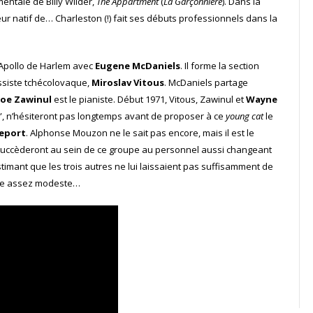
entale de Billy Wilder,
The Appartment
(
La Garçonnière
). Dans la
r natif de… Charleston (!) fait ses débuts professionnels dans la
l’Apollo de Harlem avec
Eugene McDaniels
. Il forme la section
siste tchécolovaque,
Miroslav Vitous
. McDaniels partage
Joe Zawinul
est le pianiste. Début 1971, Vitous, Zawinul et
Wayne
ska”, n’hésiteront pas longtemps avant de proposer à ce
young cat
le
eport
. Alphonse Mouzon ne le sait pas encore, mais il est le
e succèderont au sein de ce groupe au personnel aussi changeant
estimant que les trois autres ne lui laissaient pas suffisamment de
oute assez modeste…