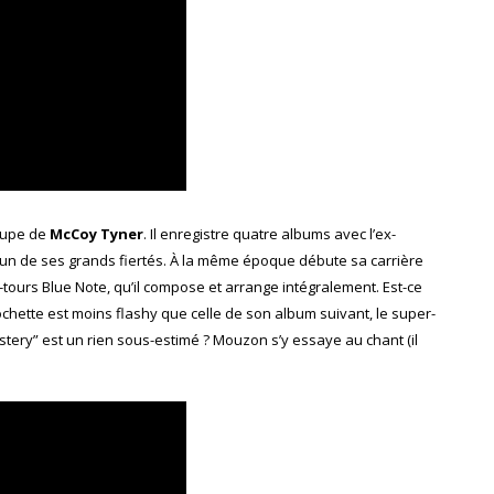
roupe de
McCoy Tyner
. Il enregistre quatre albums avec l’ex-
 l’un de ses grands fiertés. À la même époque débute sa carrière
-tours Blue Note, qu’il compose et arrange intégralement. Est-ce
pochette est moins flashy que celle de son album suivant, le super-
tery” est un rien sous-estimé ? Mouzon s’y essaye au chant (il