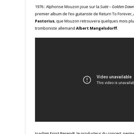
1976 : Alphonse Mouzon joue sur la
Suite – Golden Daw
premier album de l’ex-guitariste de Return To Forever,
Pastorius
, que Mouzon retrouvera quelques mois plus
tromboniste allemand
Albert Mangelsdorff
.
Joachim Ernst Berendt, le producteur du concert, perm