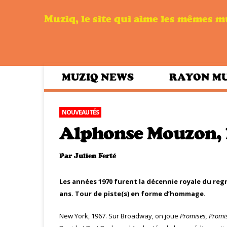
Muziq, le site qui aime les mêmes 
MUZIQ NEWS
RAYON M
NOUVEAUTÉS
Alphonse Mouzon, l
Par
Julien Ferté
Les années 1970 furent la décennie royale du reg
ans. Tour de piste(s) en forme d’hommage.
New York, 1967. Sur Broadway, on joue
Promises, Promi