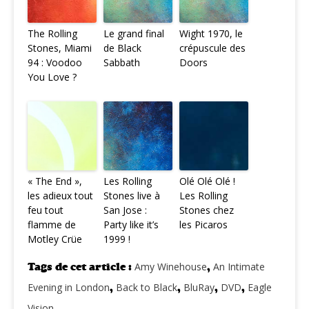
The Rolling
Le grand final
Wight 1970, le
Stones, Miami
de Black
crépuscule des
94 : Voodoo
Sabbath
Doors
You Love ?
« The End »,
Les Rolling
Olé Olé Olé !
les adieux tout
Stones live à
Les Rolling
feu tout
San Jose :
Stones chez
flamme de
Party like it’s
les Picaros
Motley Crüe
1999 !
Tags de cet article :
Amy Winehouse
,
An Intimate
Evening in London
,
Back to Black
,
BluRay
,
DVD
,
Eagle
Vision