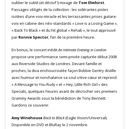
oublier le subtil (et décisif !) mixage de
Tom Elmhirst
.
Passages obligés de la collection : les sidérantes pistes
isolées d’une voix-miracle et les terrassantes prises guitare-
voix en cabine des néo-standards « Love is a Losing Game »,
« Back To Black » et du hit global « Rehab », le tout approuvé
par
Ronnie Spector
, fan de la première heure.
En bonus, le concert inédit
An Intimate Evening in London
propose une performance semi-privée capturée début 2008
aux Riverside Studios de Londres. Devant famille et
proches, la diva enchoucroutée façon Bobbie Gentry distille
avec humour et nonchalance sa soul crève-cœur et reprend
« A Message to You Rudy » et « Hey, Little Rich Girl » des
Specials, quelques heures avant de décrocher ses premiers
Grammy Awards sous la bénédiction de Tony Bennett.
Gardons ce souvenir.
Amy Winehouse
Back to Black
(Eagle Vision/Universal).
Disponible en DVD et BluRay le 2 novembre.