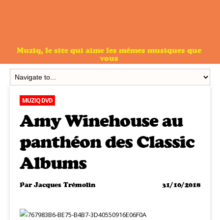
Muziq, le site qui aime les mêmes musiques que
vous
MUZIQ DVD
Amy Winehouse au
panthéon des Classic
Albums
Par
Jacques Trémolin
31/10/2018