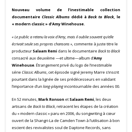
Nouveau volume de l’inestimable collection
documentaire
Classic Albums
dédié à
Back to Black
, le
« modern classic » d’Amy Winehouse.
« Le public a retenu la voix d’Amy, mais il oublie souvent qu’elle
écrivait seule ses propres chansons »,
commente à juste titre le
producteur
Salaam Remi
dans le documentaire
Back to Black
consacré aux deuxième —et ultime—album d’
Amy
Winehouse
. Étrangement privé du logo de l’inestimable
série
Classic Albums
, cet épisode signé Jeremy Marre s’inscrit
pourtant dans la lignée de ses prédécesseurs en validant
l’importance d’un
long-playing
incontournable des années 00.
En 52 minutes,
Mark Ronson
et
Salaam Remi
, les deux
artisans de
Back to Black
, retracent les étapes de la création
du « modern classic » paru en 2006, du songwriting à cœur
ouvert de la Shangri-La de Camden Town à l’utilisation à bon
escient des revivalistes soul de Daptone Records, sans