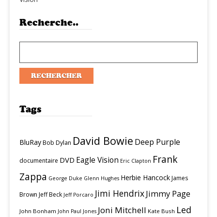
Recherche..
Tags
David Bowie
Deep Purple
BluRay
Bob Dylan
Frank
Eagle Vision
DVD
documentaire
Eric Clapton
Zappa
Herbie Hancock
James
George Duke
Glenn Hughes
Jimi Hendrix
Jimmy Page
Brown
Jeff Beck
Jeff Porcaro
Led
Joni Mitchell
John Bonham
Kate Bush
John Paul Jones