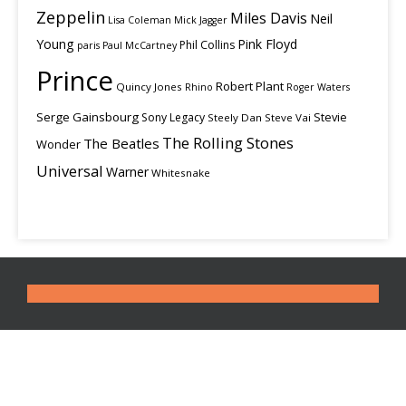
Zeppelin
Miles Davis
Neil
Lisa Coleman
Mick Jagger
Young
Pink Floyd
Phil Collins
paris
Paul McCartney
Prince
Robert Plant
Quincy Jones
Rhino
Roger Waters
Serge Gainsbourg
Stevie
Sony Legacy
Steely Dan
Steve Vai
The Rolling Stones
The Beatles
Wonder
Universal
Warner
Whitesnake