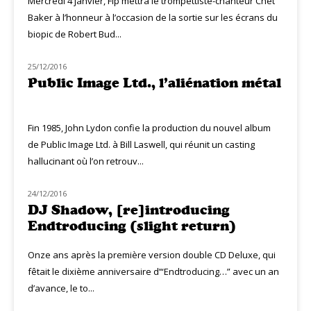
Mercredi 4 janvier, Fip mettra le trompettiste-chanteur Chet
Baker à l’honneur à l’occasion de la sortie sur les écrans du
biopic de Robert Bud...
25/12/2016
CLASSIQ ROCK
Public Image Ltd., l’aliénation métal
Fin 1985, John Lydon confie la production du nouvel album
de Public Image Ltd. à Bill Laswell, qui réunit un casting
hallucinant où l’on retrouv...
24/12/2016
RAYON MUZIQ
DJ Shadow, [re]introducing
Endtroducing (slight return)
Onze ans après la première version double CD Deluxe, qui
fêtait le dixième anniversaire d’“Endtroducing…” avec un an
d’avance, le to...