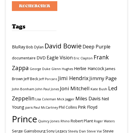
Tags
David Bowie
Deep Purple
BluRay
Bob Dylan
Frank
Eagle Vision
DVD
documentaire
Eric Clapton
Zappa
Herbie Hancock
James
George Duke
Glenn Hughes
Jimi Hendrix
Jimmy Page
Brown
Jeff Beck
Jeff Porcaro
Led
Joni Mitchell
John Bonham
Kate Bush
John Paul Jones
Zeppelin
Miles Davis
Neil
Lisa Coleman
Mick Jagger
Young
Pink Floyd
Phil Collins
paris
Paul McCartney
Prince
Robert Plant
Quincy Jones
Rhino
Roger Waters
Serge Gainsbourg
Stevie
Sony Legacy
Steely Dan
Steve Vai