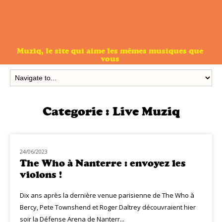
Muziq, le site qui aime les mêmes musiques que
vous
Categorie :
Live Muziq
24/06/2023
LIVE MUZIQ
The Who à Nanterre : envoyez les
violons !
Dix ans après la dernière venue parisienne de The Who à
Bercy, Pete Townshend et Roger Daltrey découvraient hier
soir la Défense Arena de Nanterr...