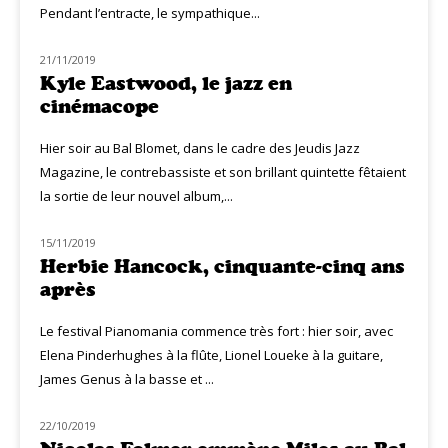
Pendant l’entracte, le sympathique...
21/11/2019
LIVE MUZIQ
Kyle Eastwood, le jazz en
cinémacope
Hier soir au Bal Blomet, dans le cadre des Jeudis Jazz
Magazine, le contrebassiste et son brillant quintette fêtaient
la sortie de leur nouvel album,...
15/11/2019
LIVE MUZIQ
Herbie Hancock, cinquante-cinq ans
après
Le festival Pianomania commence très fort : hier soir, avec
Elena Pinderhughes à la flûte, Lionel Loueke à la guitare,
James Genus à la basse et ...
22/10/2019
LIVE MUZIQ