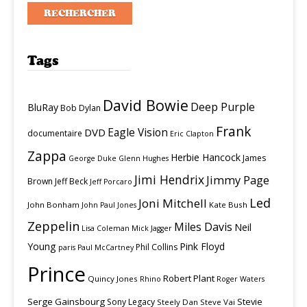
Tags
David Bowie
Deep Purple
BluRay
Bob Dylan
Frank
Eagle Vision
DVD
documentaire
Eric Clapton
Zappa
Herbie Hancock
James
George Duke
Glenn Hughes
Jimi Hendrix
Jimmy Page
Brown
Jeff Beck
Jeff Porcaro
Led
Joni Mitchell
John Bonham
Kate Bush
John Paul Jones
Zeppelin
Miles Davis
Neil
Lisa Coleman
Mick Jagger
Young
Pink Floyd
Phil Collins
paris
Paul McCartney
Prince
Robert Plant
Quincy Jones
Rhino
Roger Waters
Serge Gainsbourg
Stevie
Sony Legacy
Steely Dan
Steve Vai