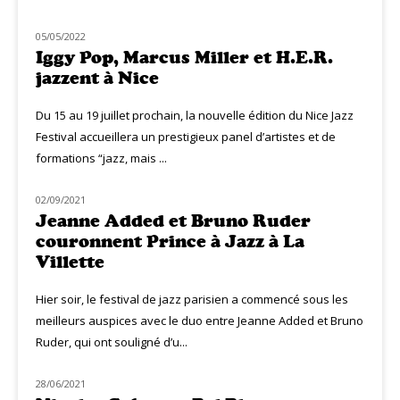
05/05/2022
LIVE MUZIQ
Iggy Pop, Marcus Miller et H.E.R.
jazzent à Nice
Du 15 au 19 juillet prochain, la nouvelle édition du Nice Jazz
Festival accueillera un prestigieux panel d’artistes et de
formations “jazz, mais ...
02/09/2021
LIVE MUZIQ
Jeanne Added et Bruno Ruder
couronnent Prince à Jazz à La
Villette
Hier soir, le festival de jazz parisien a commencé sous les
meilleurs auspices avec le duo entre Jeanne Added et Bruno
Ruder, qui ont souligné d’u...
28/06/2021
LIVE MUZIQ