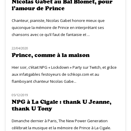
Nicolas Gabet au Bal Blomet, pour
l’amour de Prince
Chanteur, pianiste, Nicolas Gabet honore mieux que
quiconque la mémoire de Prince en interprétant ses
chansons avec ce qu’il faut de fantaisie et ...
22/04/2020
LIVE MUZIQ
Prince, comme à la maison
Hier soir, c’était NPG « Lockdown » Party sur Twitch, et grâce
aux infatigables festoyeurs de schkopi.com et au
flamboyant chanteur Nicolas Gabe...
05/12/2019
LIVE MUZIQ
NPG à La Cigale : thank U Jeanne,
thank U Tony
Dimanche dernier à Paris, The New Power Generation
célébrait la musique et la mémoire de Prince à La Cigale.