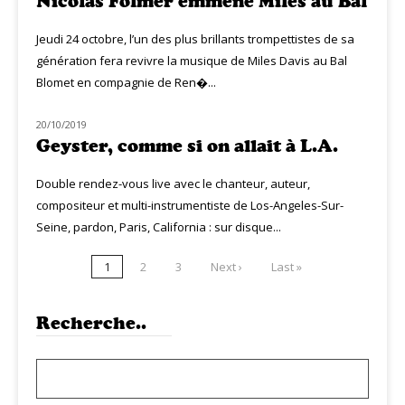
Nicolas Folmer emmène Miles au Bal
Jeudi 24 octobre, l’un des plus brillants trompettistes de sa
génération fera revivre la musique de Miles Davis au Bal
Blomet en compagnie de Ren�...
20/10/2019
LIVE MUZIQ
Geyster, comme si on allait à L.A.
Double rendez-vous live avec le chanteur, auteur,
compositeur et multi-instrumentiste de Los-Angeles-Sur-
Seine, pardon, Paris, California : sur disque...
1
2
3
Next ›
Last »
Recherche..