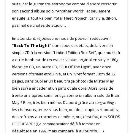
suite, car le guitariste-astronome compte d’abord ressortir
son second album solo, “Another World”, et seulement
ensuite, si tout va bien, “Star Fleet Project”, car il y a, dit-on,
pas mal de chutes de studio…
En attendant, réjouissons-nous de pouvoir redécouvrir
“Back To The Light”
dans tous ses états, de la version
simple CD à la version “Limited Edition Box Set”, que muziq.fr
a eu le bonheur de recevoir : l’album original en vinyle 180g
blanc, en CD, un autre CD, “Out Of The Light”, avec onze
versions
alternate
et/ou live, et un livret format 30cm de 32
pages, sans oublier un beau tirage photo (de Mister May
bien sûr) à encader et un pin’s ovale doré. Alors, près de
trente ans après, comment ça sonne un album solo de Brain
May ? Bien, très bien même. D’abord grâce au
songwriting
:
les chansons, tenez-vous bien, ont des couplets roboratifs,
des refrains accrocheurs et même, oui, c’est fou, des SOLOS
DE GUITARE ! (Ça commençaient déjà à tomber en
désuétude en 1992, mais comparé à aujourd’hui…).