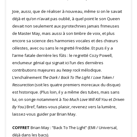
Joie, aussi, que de réaliser à nouveau, même si on le savait
déjà et qu’on n’avait pas oublié, à quel point le son Queen
devait non seulement aux pyrotechnies jamais frimeuses
de Master May, mais aussi à son timbre de voix, et plus
encore sa science des harmonies vocales et des chœurs
célestes, avec ou sans le regretté Freddie. Et puis il y a
l’arme fatale derrière les fûts : le regretté Cozy Powell,
enclumeur génial qui signait ici l’un des dernières
contributions majeures au
heavy rock
mélodique.
L’enchaînement
The Dark
/
Back To The Light
/
Love Token
/
Ressurection
(soit les quatre premiers morecaux du disque)
est historique. (Plus loin, il y a même des tubes, mais sans
lui, on songe notamment à
Too Much Love Will Kill You
et
Driven
By You
.) Bref, faites-vous plaisir, revenez vers la lumière,
laissez-vous guider par Brian May.
COFFRET
Brian May : “Back To The Light” (EMI / Universal,
déjà dans les bacs).