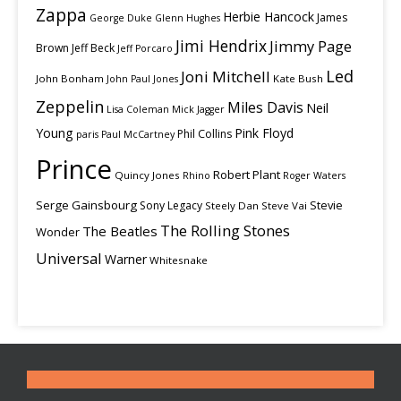
Zappa
Herbie Hancock
James
George Duke
Glenn Hughes
Jimi Hendrix
Jimmy Page
Brown
Jeff Beck
Jeff Porcaro
Led
Joni Mitchell
John Bonham
Kate Bush
John Paul Jones
Zeppelin
Miles Davis
Neil
Lisa Coleman
Mick Jagger
Young
Pink Floyd
Phil Collins
paris
Paul McCartney
Prince
Robert Plant
Quincy Jones
Rhino
Roger Waters
Serge Gainsbourg
Stevie
Sony Legacy
Steely Dan
Steve Vai
The Rolling Stones
The Beatles
Wonder
Universal
Warner
Whitesnake