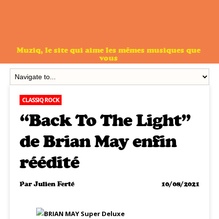
Muziq, le site qui aime les mêmes musiques que
vous
CLASSIQ ROCK
“Back To The Light”
de Brian May enfin
réédité
Par
Julien Ferté
10/08/2021