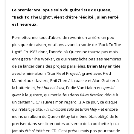
Le premier vrai opus solo du guitariste de Queen,
“Back To The Light”, vient d’être réédité. Julien Ferté
est heureux.
Permettez-moi tout d’abord de revenir en arrière un peu
plus que de raison, neuf ans avant la sortie de “Back To The
Light”. En 1983 donc, l’année où Queen ne tourna pas mais
enregistra “The Works”, ce qui n’empêcha pas ses membres
de se lancer dans des projets parallèles,
Brian May
en tête
avec le mini-album “Star Fleet Project”, gravé avec Fred
Mandel aux claviers, Phil Chen à la basse et Alan Gratzer à
la batterie et,
last but not least
, Eddie Van Halen en
special
guest
à la guitare, qui met le feu dans
Blues Breaker
, dédié à
un certain “E.C.” (suivez mon regard…). A ce jour, ce disque
qui n’était, je cite,
« ni un album solo de Brian May »
et encore
moins un album de Queen (May lui-même était obligé de le
préciser dans ses liner notes au verso de la pochette !), n’a
jamais été réédité en CD. C’est prévu, mais pas pour tout de