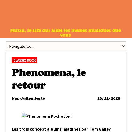
Muziq, le site qui aime les mêmes musiques que
vous
CLASSIQ ROCK
Phenomena, le
retour
Par
Julien Ferté
10/12/2018
Les trois concept albums imaginés par Tom Galley