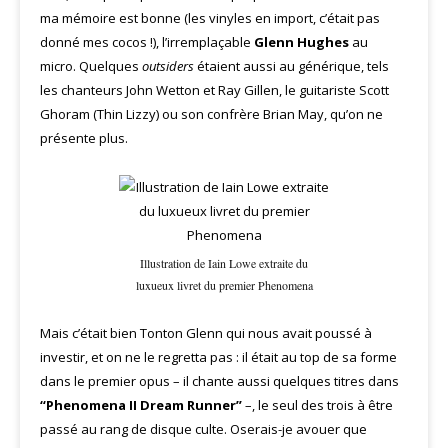
ma mémoire est bonne (les vinyles en import, c’était pas
donné mes cocos !), l’irremplaçable
Glenn Hughes
au
micro. Quelques
outsiders
étaient aussi au générique, tels
les chanteurs John Wetton et Ray Gillen, le guitariste Scott
Ghoram (Thin Lizzy) ou son confrère Brian May, qu’on ne
présente plus.
Illustration de Iain Lowe extraite du
luxueux livret du premier Phenomena
Mais c’était bien Tonton Glenn qui nous avait poussé à
investir, et on ne le regretta pas : il était au top de sa forme
dans le premier opus – il chante aussi quelques titres dans
“Phenomena II Dream Runner”
–, le seul des trois à être
passé au rang de disque culte. Oserais-je avouer que