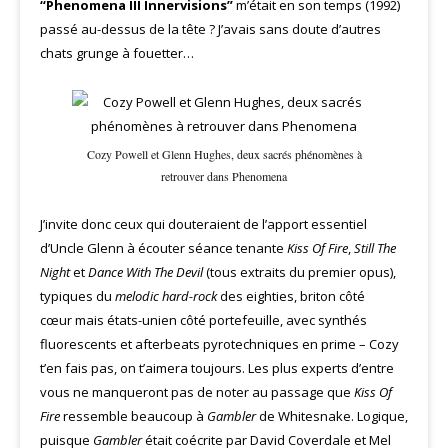
“Phenomena III Innervisions”
m’était en son temps (1992)
passé au-dessus de la tête ? J’avais sans doute d’autres
chats grunge à fouetter…
Cozy Powell et Glenn Hughes, deux sacrés phénomènes à
retrouver dans Phenomena
J’invite donc ceux qui douteraient de l’apport essentiel
d’Uncle Glenn à écouter séance tenante
Kiss Of Fire
,
Still The
Night
et
Dance With The Devil
(tous extraits du premier opus),
typiques du
melodic hard-rock
des eighties, briton côté
cœur mais états-unien côté portefeuille, avec synthés
fluorescents et afterbeats pyrotechniques en prime – Cozy
t’en fais pas, on t’aimera toujours. Les plus experts d’entre
vous ne manqueront pas de noter au passage que
Kiss Of
Fire
ressemble beaucoup à
Gambler
de Whitesnake. Logique,
puisque
Gambler
était coécrite par David Coverdale et Mel