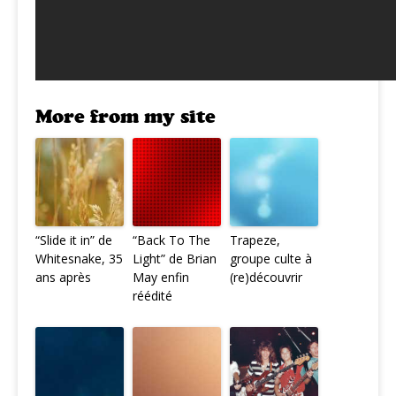
More from my site
“Slide it in” de
“Back To The
Trapeze,
Whitesnake, 35
Light” de Brian
groupe culte à
ans après
May enfin
(re)découvrir
réédité