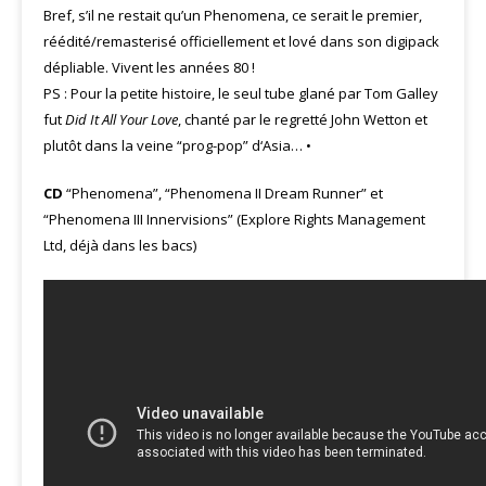
Bref, s’il ne restait qu’un Phenomena, ce serait le premier,
réédité/remasterisé officiellement et lové dans son digipack
dépliable. Vivent les années 80 !
PS : Pour la petite histoire, le seul tube glané par Tom Galley
fut
Did It All Your Love
, chanté par le regretté John Wetton et
plutôt dans la veine “prog-pop” d‘Asia… •
CD
“Phenomena”, “Phenomena II Dream Runner” et
“Phenomena III Innervisions” (Explore Rights Management
Ltd, déjà dans les bacs)