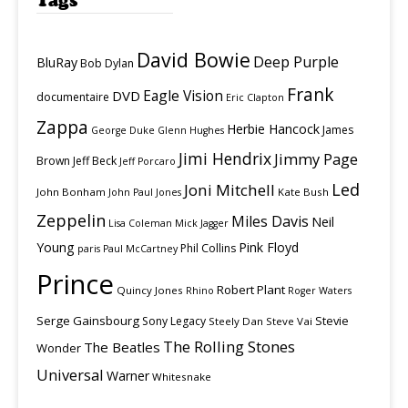
Tags
David Bowie
Deep Purple
BluRay
Bob Dylan
Frank
Eagle Vision
DVD
documentaire
Eric Clapton
Zappa
Herbie Hancock
James
George Duke
Glenn Hughes
Jimi Hendrix
Jimmy Page
Brown
Jeff Beck
Jeff Porcaro
Led
Joni Mitchell
John Bonham
Kate Bush
John Paul Jones
Zeppelin
Miles Davis
Neil
Lisa Coleman
Mick Jagger
Young
Pink Floyd
Phil Collins
paris
Paul McCartney
Prince
Robert Plant
Quincy Jones
Rhino
Roger Waters
Serge Gainsbourg
Stevie
Sony Legacy
Steely Dan
Steve Vai
The Rolling Stones
The Beatles
Wonder
Universal
Warner
Whitesnake