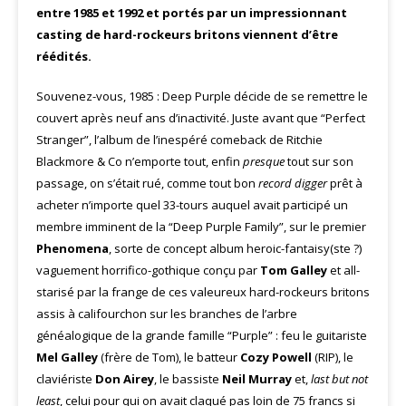
entre 1985 et 1992 et portés par un impressionnant
casting de hard-rockeurs britons viennent d’être
réédités.
Souvenez-vous, 1985 : Deep Purple décide de se remettre le
couvert après neuf ans d’inactivité. Juste avant que “Perfect
Stranger”, l’album de l’inespéré comeback de Ritchie
Blackmore & Co n’emporte tout, enfin
presque
tout sur son
passage, on s’était rué, comme tout bon
record digger
prêt à
acheter n’importe quel 33-tours auquel avait participé un
membre imminent de la “Deep Purple Family”, sur le premier
Phenomena
, sorte de concept album heroic-fantaisy(ste ?)
vaguement horrifico-gothique conçu par
Tom Galley
et all-
starisé par la frange de ces valeureux hard-rockeurs britons
assis à califourchon sur les branches de l’arbre
généalogique de la grande famille “Purple” : feu le guitariste
Mel Galley
(frère de Tom), le batteur
Cozy Powell
(RIP), le
claviériste
Don Airey
, le bassiste
Neil Murray
et,
last but not
least
, celui pour qui on avait claqué pas loin de 75 francs si