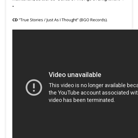
•
CD
“True Stories / Just As I Thought” (BGO Records).