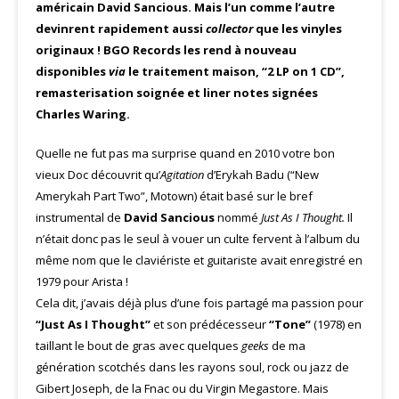
américain David Sancious. Mais l’un comme l’autre
devinrent rapidement aussi
collector
que les vinyles
originaux ! BGO Records les rend à nouveau
disponibles
via
le traitement maison, “2 LP on 1 CD”,
remasterisation soignée et liner notes signées
Charles Waring.
Quelle ne fut pas ma surprise quand en 2010 votre bon
vieux Doc découvrit qu’
Agitation
d’Erykah Badu (“New
Amerykah Part Two”, Motown) était basé sur le bref
instrumental de
David Sancious
nommé
Just As I Thought.
Il
n’était donc pas le seul à vouer un culte fervent à l’album du
même nom que le claviériste et guitariste avait enregistré en
1979 pour Arista !
Cela dit, j’avais déjà plus d’une fois partagé ma passion pour
“Just As I Thought”
et son prédécesseur
“Tone”
(1978) en
taillant le bout de gras avec quelques
geeks
de ma
génération scotchés dans les rayons soul, rock ou jazz de
Gibert Joseph, de la Fnac ou du Virgin Megastore. Mais