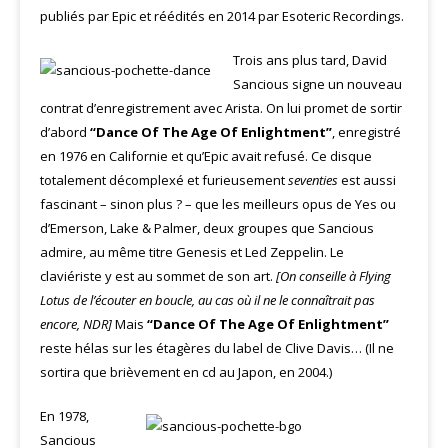
publiés par Epic et réédités en 2014 par Esoteric Recordings.
Trois ans plus tard, David
Sancious signe un nouveau
contrat d’enregistrement avec Arista. On lui promet de sortir
d’abord
“Dance Of The Age Of Enlightment”
, enregistré
en 1976 en Californie et qu’Epic avait refusé. Ce disque
totalement décomplexé et furieusement
seventies
est aussi
fascinant – sinon plus ? – que les meilleurs opus de Yes ou
d’Emerson, Lake & Palmer, deux groupes que Sancious
admire, au même titre Genesis et Led Zeppelin. Le
claviériste y est au sommet de son art.
[On conseille à Flying
Lotus de l’écouter en boucle, au cas où il ne le connaîtrait pas
encore, NDR]
Mais
“Dance Of The Age Of Enlightment”
reste hélas sur les étagères du label de Clive Davis… (Il ne
sortira que brièvement en cd au Japon, en 2004.)
En 1978,
Sancious