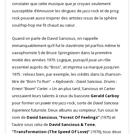
constater que cette musique que je croyais seulement
susceptible d’émouvoir les dingues de jazz-rock et de prog
rock pouvait aussi inspirer des artistes issus de la sphère
soul/hip-hop me fit chaud au cœur.
Quand on parle de David Sancious, on rappelle
immanquablement qu’il fut le claviériste (et parfois même le
saxophoniste !) de Bruce Springsteen dans la première
moitié des années 1970. Logique, puisqu’il joue un rôle
essentiel auprès du “Boss”, et imprima sa marque jusqu’en
1975 : relisez bien, par exemple, les crédits dans la chanson-
titre de “Born To Run”. «
Keyboards : David Sancious. Drums :
Ernest “Boom” Carter. »
Un an plus tard, Sancious et Carter
unissaient leurs talents à ceux du bassiste
Gerald Carboy
pour former un
power trio
jazz-rock, sorte de
David Sancious
Experience
futuriste. Deux albums au compteur, l’un sous le
nom de
David Sancious
,
“Forest Of Feelings”
(1975) et
l’autre sous celui de
David Sancious & Tone
,
“Transformation (The Speed Of Love)”
(1976), tous deux