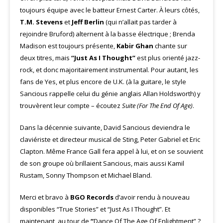
toujours équipe avec le batteur Ernest Carter. À leurs côtés,
T.M. Stevens
et
Jeff Berlin
(qui n’allait pas tarder à
rejoindre Bruford) alternent à la basse électrique ; Brenda
Madison est toujours présente,
Kabir Ghan
chante sur
deux titres, mais
“Just As I Thought”
est plus orienté jazz-
rock, et donc majoritairement instrumental. Pour autant, les
fans de Yes, et plus encore de U.K. (à la guitare, le style
Sancious rappelle celui du génie anglais Allan Holdsworth) y
trouvèrent leur compte – écoutez
Suite (For The End Of Age)
.
Dans la décennie suivante, David Sancious deviendra le
claviériste et directeur musical de Sting, Peter Gabriel et Eric
Clapton. Même France Gall fera appel à lui, et on se souvient
de son groupe où brillaient Sancious, mais aussi Kamil
Rustam, Sonny Thompson et Michael Bland.
Merci et bravo à
BGO Records
d’avoir rendu à nouveau
disponibles “True Stories” et “Just As I Thought”. Et
maintenant, au tour de
“
Dance Of The Age Of Enlightment” ?