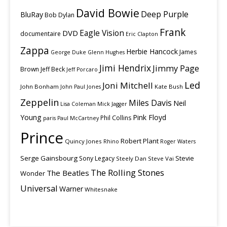
David Bowie
Deep Purple
BluRay
Bob Dylan
Frank
Eagle Vision
DVD
documentaire
Eric Clapton
Zappa
Herbie Hancock
James
George Duke
Glenn Hughes
Jimi Hendrix
Jimmy Page
Brown
Jeff Beck
Jeff Porcaro
Led
Joni Mitchell
John Bonham
Kate Bush
John Paul Jones
Zeppelin
Miles Davis
Neil
Lisa Coleman
Mick Jagger
Young
Pink Floyd
Phil Collins
paris
Paul McCartney
Prince
Robert Plant
Quincy Jones
Rhino
Roger Waters
Serge Gainsbourg
Stevie
Sony Legacy
Steely Dan
Steve Vai
The Rolling Stones
The Beatles
Wonder
Universal
Warner
Whitesnake