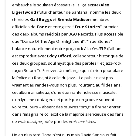
embauche le soulman écossais (si, si, ça existe)
Alex
Ligertwood
(futur chanteur de Santana), nomme les deux
choristes
Gail Boggs
et
Brenda Madison
membres
officielles de
Tone
et enregistre
“True Stories”
, premier
des deux albums réédités par BGO Records. Plus accessible
que
“
Dance Of The Age Of Enlightment”, “True Stories”
balance naturellement entre prog rock à la Yes/ELP (l’album
est coproduit avec
Eddy Offord
, collaborateur historique de
ces deux groupes), soul mystique (les paroles !) et jazz-rock
façon Return To Forever. Un mélange qui n’a rien pour plaire
la Police du Rock, ni à celle du Jazz… Le public n’est pas
vraiment au rendez-vous non plus. Pourtant, au fil des ans,
cet album ambitieux, d’une étonnante richesse musicale,
d’un lyrisme contagieux et porté par un groove souvent –
voire toujours – absent des œuvres “prog” a fini par entrer
dans l’imaginaire collectif de la majorité silencieuse des fans
de
vraie musique
jouée par des
vrais musiciens
.
Un an plus tard, Tone n’est plus mais David Sancious fait