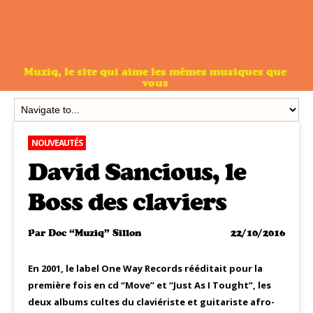
Muziq, le site qui aime les mêmes musiques que
vous
NOUVEAUTÉS
David Sancious, le
Boss des claviers
Par
Doc “Muziq” Sillon
22/10/2016
En 2001, le label One Way Records rééditait pour la
première fois en cd “Move” et “Just As I Tought”, les
deux albums cultes du claviériste et guitariste afro-