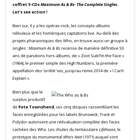
coffret 5-CDs
Maximum As & Bs- The Complete Singles
.
Let’s see action !
Bien sur, il y a les opéras-rock, les concepts-albums
nébuleux et les homériques captations live. Au-delà des
projets pharaoniques des Who, on trouve aussi un groupe à
singles :
Maximum As & Bs
recense de manière définitive 50
ans de parutions hors-albums, de « Zoot Suit/I’m the Face »
(1964), le premier simple des High Numbers, la première
appellation des
‘orrible ‘oos
, jusqu’au remix 2014 de « I Can’t
Explain ».
Bien plus que le
surplus productif
de
Pete Townshend
, ces cinq disques rassemblant les
faces enregistrées pour les labels Brunswick, Track et
Polydor autorisent une réévaluation complète des faces
cachées des Who. Les chutes du tentaculaire
Lifehouse
, le
prototype du monumental
Who’s Next
(1971) auquel sont