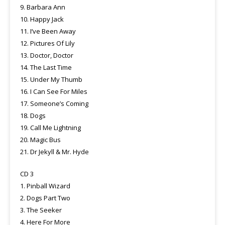
9. Barbara Ann
10. Happy Jack
11. I’ve Been Away
12. Pictures Of Lily
13. Doctor, Doctor
14. The Last Time
15. Under My Thumb
16. I Can See For Miles
17. Someone’s Coming
18. Dogs
19. Call Me Lightning
20. Magic Bus
21. Dr Jekyll & Mr. Hyde
CD 3
1. Pinball Wizard
2. Dogs Part Two
3. The Seeker
4. Here For More