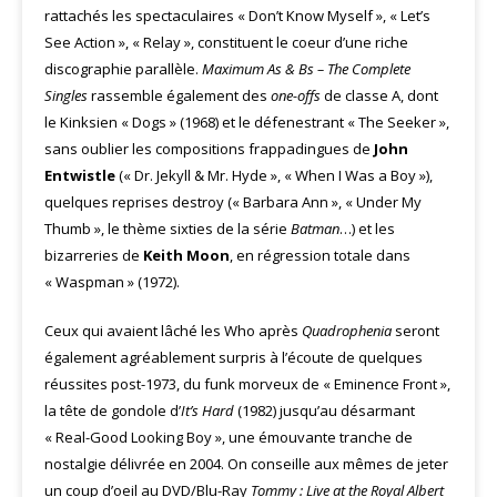
rattachés les spectaculaires « Don’t Know Myself », « Let’s
See Action », « Relay », constituent le coeur d’une riche
discographie parallèle.
Maximum As & Bs – The Complete
Singles
rassemble également des
one-offs
de classe A, dont
le Kinksien « Dogs » (1968) et le défenestrant « The Seeker »,
sans oublier les compositions frappadingues de
John
Entwistle
(« Dr. Jekyll & Mr. Hyde », « When I Was a Boy »),
quelques reprises destroy (« Barbara Ann », « Under My
Thumb », le thème sixties de la série
Batman
…) et les
bizarreries de
Keith Moon
, en régression totale dans
« Waspman » (1972).
Ceux qui avaient lâché les Who après
Quadrophenia
seront
également agréablement surpris à l’écoute de quelques
réussites post-1973, du funk morveux de « Eminence Front »,
la tête de gondole d’
It’s Hard
(1982) jusqu’au désarmant
« Real-Good Looking Boy », une émouvante tranche de
nostalgie délivrée en 2004. On conseille aux mêmes de jeter
un coup d’oeil au DVD/Blu-Ray
Tommy : Live at the Royal Albert