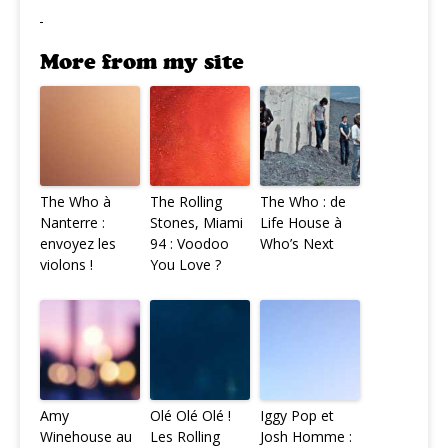
More from my site
The Who à
The Rolling
The Who : de
Nanterre :
Stones, Miami
Life House à
envoyez les
94 : Voodoo
Who’s Next
violons !
You Love ?
Amy
Olé Olé Olé !
Iggy Pop et
Winehouse au
Les Rolling
Josh Homme :