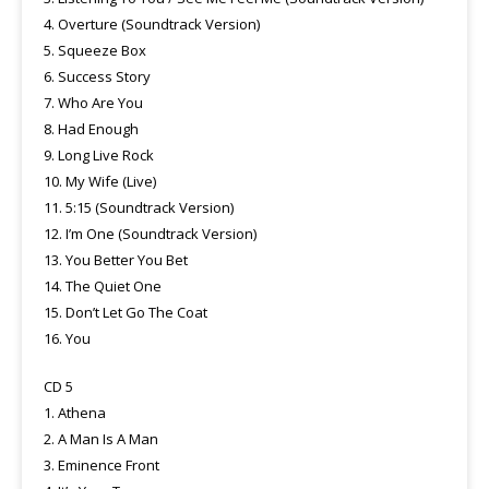
4. Overture (Soundtrack Version)
5. Squeeze Box
6. Success Story
7. Who Are You
8. Had Enough
9. Long Live Rock
10. My Wife (Live)
11. 5:15 (Soundtrack Version)
12. I’m One (Soundtrack Version)
13. You Better You Bet
14. The Quiet One
15. Don’t Let Go The Coat
16. You
CD 5
1. Athena
2. A Man Is A Man
3. Eminence Front