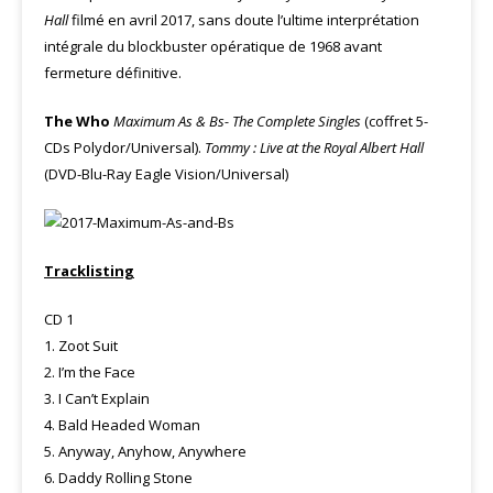
Hall
filmé en avril 2017, sans doute l’ultime interprétation
intégrale du blockbuster opératique de 1968 avant
fermeture définitive.
The Who
Maximum As & Bs- The Complete Singles
(coffret 5-
CDs Polydor/Universal).
Tommy : Live at the Royal Albert Hall
(DVD-Blu-Ray Eagle Vision/Universal)
Tracklisting
CD 1
1. Zoot Suit
2. I’m the Face
3. I Can’t Explain
4. Bald Headed Woman
5. Anyway, Anyhow, Anywhere
6. Daddy Rolling Stone