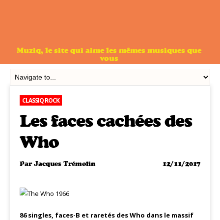
Muziq, le site qui aime les mêmes musiques que
vous
CLASSIQ ROCK
Les faces cachées des
Who
Par
Jacques Trémolin
12/11/2017
86 singles, faces-B et raretés des Who dans le massif