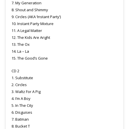
7. My Generation
8. Shout and Shimmy
9. Circles (AKA ‘Instant Party’)
10. Instant Party Mixture
11. A Legal Matter
12. The Kids Are Aright
13. The Ox
14. La – La
15. The Good’s Gone
CD 2
1. Substitute
2. Circles
3. Waltz For A Pig
4. I’m A Boy
5. In The City
6. Disguises
7. Batman
8. Bucket T