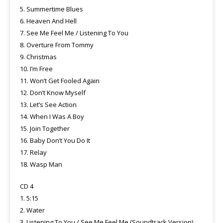
5. Summertime Blues
6. Heaven And Hell
7. See Me Feel Me / Listening To You
8. Overture From Tommy
9. Christmas
10. I’m Free
11. Won’t Get Fooled Again
12. Don’t Know Myself
13. Let’s See Action
14. When I Was A Boy
15. Join Together
16. Baby Don’t You Do It
17. Relay
18. Wasp Man
CD 4
1. 5:15
2. Water
3. Listening To You / See Me Feel Me (Soundtrack Version)