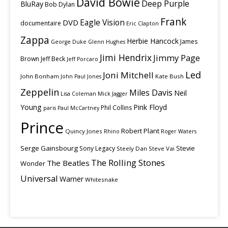
David Bowie
Deep Purple
BluRay
Bob Dylan
Frank
Eagle Vision
DVD
documentaire
Eric Clapton
Zappa
Herbie Hancock
James
George Duke
Glenn Hughes
Jimi Hendrix
Jimmy Page
Brown
Jeff Beck
Jeff Porcaro
Led
Joni Mitchell
John Bonham
Kate Bush
John Paul Jones
Zeppelin
Miles Davis
Neil
Lisa Coleman
Mick Jagger
Young
Pink Floyd
Phil Collins
paris
Paul McCartney
Prince
Robert Plant
Quincy Jones
Rhino
Roger Waters
Serge Gainsbourg
Stevie
Sony Legacy
Steely Dan
Steve Vai
The Rolling Stones
The Beatles
Wonder
Universal
Warner
Whitesnake