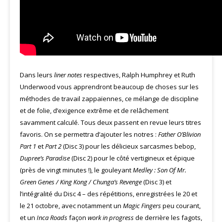
Dans leurs
liner notes
respectives, Ralph Humphrey et Ruth
Underwood vous apprendront beaucoup de choses sur les
méthodes de travail zappaïennes, ce mélange de discipline
et de folie, d’exigence extrême et de relâchement
savamment calculé. Tous deux passent en revue leurs titres
favoris. On se permettra d’ajouter les notres :
Father O’Blivion
Part 1
et
Part 2
(Disc 3) pour les délicieux sarcasmes bebop,
Dupree’s Paradise
(Disc 2) pour le côté vertigineux et épique
(près de vingt minutes !), le gouleyant
Medley : Son Of Mr.
Green Genes / King Kong / Chunga’s Revenge
(Disc 3) et
l’intégralité du Disc 4 – des répétitions, enregistrées le 20 et
le 21 octobre, avec notamment un
Magic Fingers
peu courant,
et un
Inca Roads
façon
work in progress
de derrière les fagots,