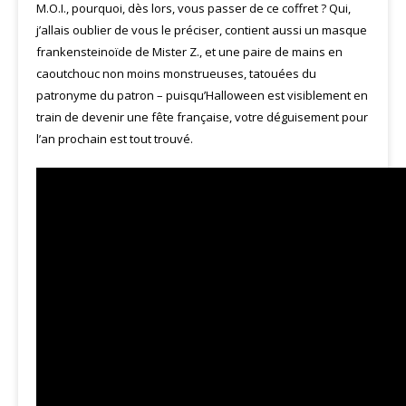
M.O.I., pourquoi, dès lors, vous passer de ce coffret ? Qui,
j’allais oublier de vous le préciser, contient aussi un masque
frankensteinoïde de Mister Z., et une paire de mains en
caoutchouc non moins monstrueuses, tatouées du
patronyme du patron – puisqu’Halloween est visiblement en
train de devenir une fête française, votre déguisement pour
l’an prochain est tout trouvé.