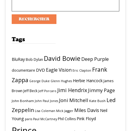
Tags
David Bowie
Deep Purple
BluRay
Bob Dylan
Frank
Eagle Vision
DVD
documentaire
Eric Clapton
Zappa
Herbie Hancock
James
George Duke
Glenn Hughes
Jimi Hendrix
Jimmy Page
Brown
Jeff Beck
Jeff Porcaro
Led
Joni Mitchell
John Bonham
Kate Bush
John Paul Jones
Zeppelin
Miles Davis
Neil
Lisa Coleman
Mick Jagger
Young
Pink Floyd
Phil Collins
paris
Paul McCartney
Prince