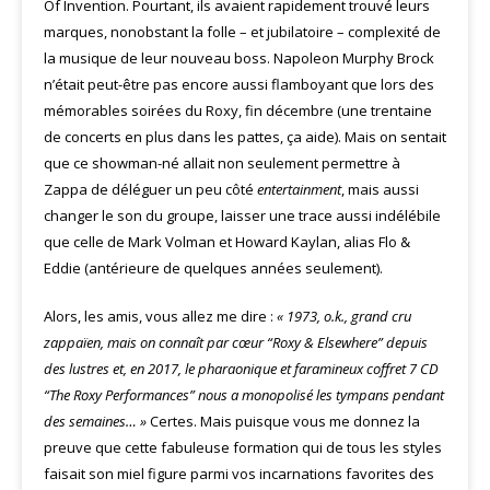
Of Invention. Pourtant, ils avaient rapidement trouvé leurs
marques, nonobstant la folle – et jubilatoire – complexité de
la musique de leur nouveau boss. Napoleon Murphy Brock
n’était peut-être pas encore aussi flamboyant que lors des
mémorables soirées du Roxy, fin décembre (une trentaine
de concerts en plus dans les pattes, ça aide). Mais on sentait
que ce showman-né allait non seulement permettre à
Zappa de déléguer un peu côté
entertainment
, mais aussi
changer le son du groupe, laisser une trace aussi indélébile
que celle de Mark Volman et Howard Kaylan, alias Flo &
Eddie (antérieure de quelques années seulement).
Alors, les amis, vous allez me dire :
« 1973, o.k., grand cru
zappaïen, mais on connaît par cœur “Roxy & Elsewhere” depuis
des lustres et, en 2017, le pharaonique et faramineux coffret 7 CD
“The Roxy Performances” nous a monopolisé les tympans pendant
des semaines… »
Certes. Mais puisque vous me donnez la
preuve que cette fabuleuse formation qui de tous les styles
faisait son miel figure parmi vos incarnations favorites des