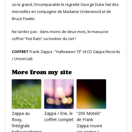
où le grand, l’incomparable le regretté George Duke fait des
merveilles en compagnie de Madame Underwood et de
Bruce Fowler.
Ne tardez pas : dans moins de deux mois, le maousse
coffret “Hot Rats” va tomber du ciel !
COFFRET
Frank Zappa : “Halloween 73” (4 CD Zappa Records
/ Universal).
More from my site
Zappa au
Zappa / Erie, le
“200 Motels”
Roxy,
coffret complet
de Frank
l’intégrale
Zappa rouvre
hollywoodienne
ses portes !