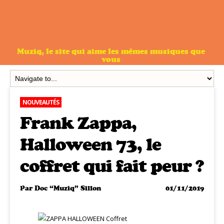
Muziq, le site qui aime les mêmes musiques que
vous
NOUVEAUTÉS
Frank Zappa,
Halloween 73, le
coffret qui fait peur ?
Par
Doc “Muziq” Sillon
01/11/2019