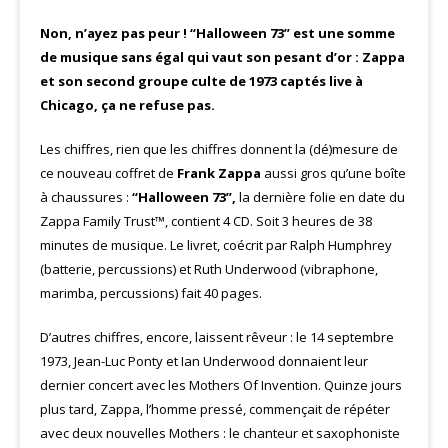
Non, n’ayez pas peur ! “Halloween 73” est une somme
de musique sans égal qui vaut son pesant d’or : Zappa
et son second groupe culte de 1973 captés live à
Chicago, ça ne refuse pas.
Les chiffres, rien que les chiffres donnent la (dé)mesure de
ce nouveau coffret de
Frank Zappa
aussi gros qu’une boîte
à chaussures :
“Halloween 73”,
la dernière folie en date du
Zappa Family Trust™, contient 4 CD. Soit 3 heures de 38
minutes de musique. Le livret, coécrit par Ralph Humphrey
(batterie, percussions) et Ruth Underwood (vibraphone,
marimba, percussions) fait 40 pages.
D’autres chiffres, encore, laissent rêveur : le 14 septembre
1973, Jean-Luc Ponty et Ian Underwood donnaient leur
dernier concert avec les Mothers Of Invention. Quinze jours
plus tard, Zappa, l’homme pressé, commençait de répéter
avec deux nouvelles Mothers : le chanteur et saxophoniste