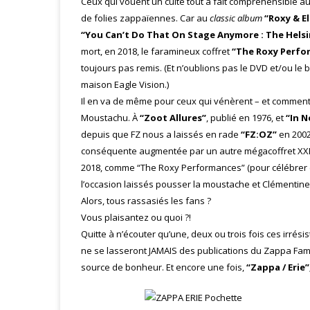
Ceux qui vouent un culte tout à fait compréhensible a
de folies zappaïennes. Car au
classic album
“Roxy & E
“You Can’t Do That On Stage Anymore : The Hels
mort, en 2018, le faramineux coffret
“The Roxy Perfo
toujours pas remis. (Et n’oublions pas le DVD et/ou le
maison Eagle Vision.)
Il en va de même pour ceux qui vénèrent – et comment 
Moustachu. À
“Zoot Allures”
, publié en 1976, et
“In N
depuis que FZ nous a laissés en rade
“FZ:OZ”
en 2002
conséquente augmentée par un autre mégacoffret XX
2018, comme “The Roxy Performances” (pour célébrer c
l’occasion laissés pousser la moustache et Clémentine 
Alors, tous rassasiés les fans ?
Vous plaisantez ou quoi ?!
Quitte à n’écouter qu’une, deux ou trois fois ces irrési
ne se lasseront JAMAIS des publications du Zappa Famil
source de bonheur. Et encore une fois,
“Zappa / Erie”