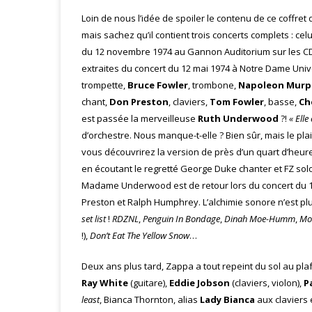
Loin de nous l’idée de spoiler le contenu de ce coffre
mais sachez qu’il contient trois concerts complets : celu
du 12 novembre 1974 au Gannon Auditorium sur les CD 
extraites du concert du 12 mai 1974 à Notre Dame Unive
trompette,
Bruce Fowler
, trombone,
Napoleon Murp
chant,
Don Preston
, claviers,
Tom Fowler
, basse,
Ch
est passée la merveilleuse
Ruth Underwood
?!
« Ell
d’orchestre. Nous manque-t-elle ? Bien sûr, mais le p
vous découvrirez la version de près d’un quart d’heure
en écoutant le regretté George Duke chanter et FZ solo
Madame Underwood est de retour lors du concert du 12
Preston et Ralph Humphrey. L’alchimie sonore n’est plu
set list
!
RDZNL
,
Penguin In Bondage
,
Dinah Moe-Humm
,
Mo
!),
Don’t Eat The Yellow Snow
…
Deux ans plus tard, Zappa a tout repeint du sol au pla
Ray White
(guitare),
Eddie Jobson
(claviers, violon),
P
least
, Bianca Thornton, alias
Lady Bianca
aux claviers 