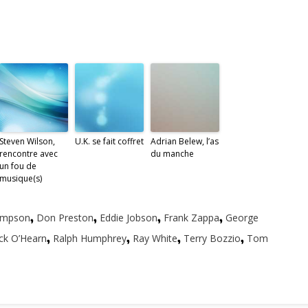
Steven Wilson,
U.K. se fait coffret
Adrian Belew, l’as
rencontre avec
du manche
un fou de
musique(s)
ompson
,
Don Preston
,
Eddie Jobson
,
Frank Zappa
,
George
ick O’Hearn
,
Ralph Humphrey
,
Ray White
,
Terry Bozzio
,
Tom