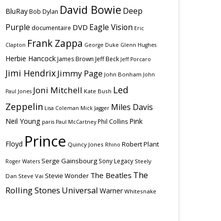
David Bowie
Deep
BluRay
Bob Dylan
Purple
Eagle Vision
DVD
documentaire
Eric
Frank Zappa
Clapton
George Duke
Glenn Hughes
Herbie Hancock
James Brown
Jeff Beck
Jeff Porcaro
Jimi Hendrix
Jimmy Page
John Bonham
John
Led
Joni Mitchell
Kate Bush
Paul Jones
Zeppelin
Miles Davis
Lisa Coleman
Mick Jagger
Neil Young
Pink
Phil Collins
paris
Paul McCartney
Prince
Floyd
Robert Plant
Quincy Jones
Rhino
Serge Gainsbourg
Sony Legacy
Steely
Roger Waters
The
The Beatles
Stevie Wonder
Dan
Steve Vai
Rolling Stones
Universal
Warner
Whitesnake