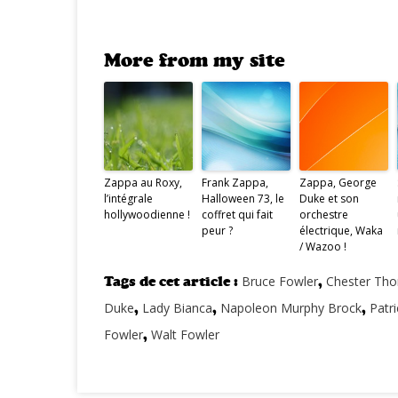
More from my site
Zappa au Roxy,
Frank Zappa,
Zappa, George
l’intégrale
Halloween 73, le
Duke et son
hollywoodienne !
coffret qui fait
orchestre
peur ?
électrique, Waka
/ Wazoo !
Tags de cet article :
Bruce Fowler
,
Chester Th
Duke
,
Lady Bianca
,
Napoleon Murphy Brock
,
Patr
Fowler
,
Walt Fowler