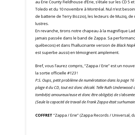
au Erie County Fieldhouse d’Erie, s’étale sur les CD 5 
Toledo et du 10 novembre à Montréal. Nul n’est besoin,
de batterie de Terry Bozzio), les lecteurs de Muziq, d
lustres.
En revanche, tirons notre chapeau à la magnifique Lady
jamais passée dans le band de Zappa. Sa performan
québecois) et dans l’hallucinante version de
Black Napk
est superbe aussi) en témoignent amplement.
Bref, vous l’aurez compris, “Zappa / Erie” est un nouvel
la sortie officielle
#123
!
P.S. Oups, petit problème de numérotation dans la page 16 d
plage 4 du CD, tout est donc décalé. Telle Ruth Underwood au 
tombé(e) amoureux/euse et donc être obligé(e) de s’absenter 
(Seule la capacité de travail de Frank Zappa était surhumain
COFFRET
“Zappa / Erie” (Zappa Records / Universal, da