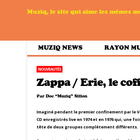
Muziq, le site qui aime les mêmes 
MUZIQ NEWS
RAYON M
NOUVEAUTÉS
Zappa / Erie, le co
Par
Doc “Muziq” Sillon
Imaginé pendant le premier confinement par le Vau
CD enregistrés live en 1974 et en 1976 qui, une foi
tête de deux groupes complètement différents.