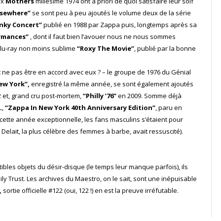
ux
Mothers
millésime 1974 ont à priori de quoi satisfaire leur soif
lsewhere”
se sont peu à peu ajoutés le volume deux de la série
inky Concert”
publié en 1988 par Zappa puis, longtemps après sa
rmances”
, dont il faut bien l’avouer nous ne nous sommes
 blu-ray non moins sublime
“Roxy The Movie”
, publié par la bonne
ne pas être en accord avec eux ? – le groupe de 1976 du Génial
ew York”,
enregistré la même année, se sont également ajoutés
 et, grand cru post-mortem,
“Philly ’76”
en 2009. Somme déjà
L,
“Zappa In New York 40th Anniversary Edition”
, paru en
ette année exceptionnelle, les fans masculins s’étaient pour
Delait, la plus célèbre des femmes à barbe, avait ressuscité).
stibles objets du désir-disque (le temps leur manque parfois), ils
y Trust. Les archives du Maestro, on le sait, sont une inépuisable
,
sortie officielle #122 (oui, 122 !) en est la preuve irréfutable.