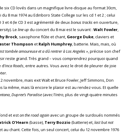
t de six CD lovés dans un magnifique livre-disque au format 30cm,
i du 8 mai 1974 au Edinboro State College sur les cd 1 et 2 ; celui
3 et 4 (le CD 3 est agrémenté de deux
bonus tracks
en ouverture,
rsity). Le
line up
du concert du 8 mai est le suivant :
Walt Fowler
,
hy Brock
, saxophone flûte et chant,
George Duke
, claviers et
ester Thompson
et
Ralph Humphrey
, batterie. Mais, mais, où
e est tombée amoureuse et a dû rentrer à Los Angeles »
, précise son chef
laisir reste grand. Très grand – vous comprendrez pourquoi quand
 d’
Inca Roads
, entre autres. Vous avez le droit de pleurer de joie
ter.
 novembre, mais exit Walt et Bruce Fowler, Jeff Simmons, Don
s la même, mais là encore le plaisir est au rendez-vous. Et quelle
ntana
,
Dupree’s Paradise
(avec l’
Intro
, plus de vingt-quatre minutes
fond et est
on the road again
avec un groupe de surdoués nommés
atrick O’Hearn
(basse),
Terry Bozzio
(batterie) et,
last but not
et au chant. Cette fois, un seul concert, celui du 12 novembre 1976