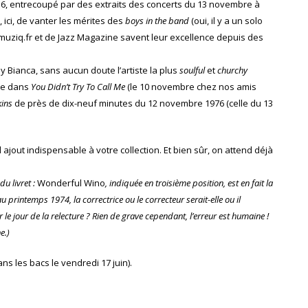
et 6, entrecoupé par des extraits des concerts du 13 novembre à
 ici, de vanter les mérites des
boys in the band
(oui, il y a un solo
e muziq.fr et de Jazz Magazine savent leur excellence depuis des
 Bianca, sans aucun doute l’artiste la plus
soulful
et
churchy
ce dans
You Didn’t Try To Call Me
(le 10 novembre chez nos amis
ins
de près de dix-neuf minutes du 12 novembre 1976 (celle du 13
 ajout indispensable à votre collection. Et bien sûr, on attend déjà
u livret :
Wonderful Wino
, indiquée en troisième position, est en fait la
printemps 1974, la correctrice ou le correcteur serait-elle ou il
le jour de la relecture ? Rien de grave cependant, l’erreur est humaine !
e.)
ns les bacs le vendredi 17 juin).