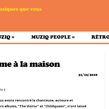
musiques que vous
»
»
UZIQ
MUZIQ PEOPLE
RÉTRO
me à la maison
21/10/2018
ous avons rencontré la chanteuse, auteure et
s albums, “The Visitor” et “Childqueen”, n’ont laissé