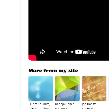
More from my site
Ourim Toumim,
Kadhja Bonet,
Jon Batiste,
duo afroriginal
visiteuse
connexion,