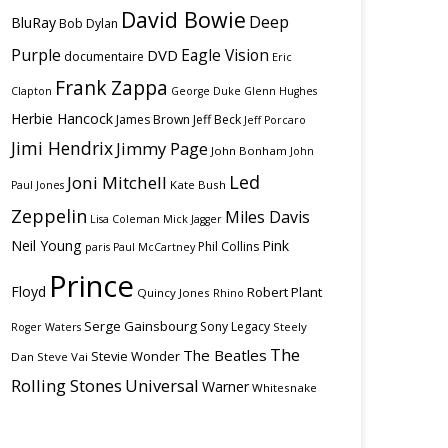
David Bowie
Deep
BluRay
Bob Dylan
Purple
Eagle Vision
DVD
documentaire
Eric
Frank Zappa
Clapton
George Duke
Glenn Hughes
Herbie Hancock
James Brown
Jeff Beck
Jeff Porcaro
Jimi Hendrix
Jimmy Page
John Bonham
John
Led
Joni Mitchell
Kate Bush
Paul Jones
Zeppelin
Miles Davis
Lisa Coleman
Mick Jagger
Neil Young
Pink
Phil Collins
paris
Paul McCartney
Prince
Floyd
Robert Plant
Quincy Jones
Rhino
Serge Gainsbourg
Sony Legacy
Steely
Roger Waters
The
The Beatles
Stevie Wonder
Dan
Steve Vai
Rolling Stones
Universal
Warner
Whitesnake