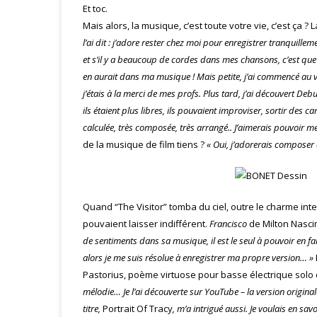
Et toc.
Mais alors, la musique, c’est toute votre vie, c’est ça ?
l’ai dit : j’adore rester chez moi pour enregistrer tranquillem
et s’il y a beaucoup de cordes dans mes chansons, c’est que je 
en aurait dans ma musique ! Mais petite, j’ai commencé au v
j’étais à la merci de mes profs. Plus tard, j’ai découvert De
ils étaient plus libres, ils pouvaient improviser, sortir des
calculée, très composée, très arrangé.. J’aimerais pouvoir me
de la musique de film tiens ?
« Oui, j’adorerais composer
Quand “The Visitor” tomba du ciel, outre le charme i
pouvaient laisser indifférent.
Francisco
de Milton Nasci
de sentiments dans sa musique, il est le seul à pouvoir en f
alors je me suis résolue à enregistrer ma propre version… »
Pastorius, poème virtuose pour basse électrique sol
mélodie… Je l’ai découverte sur YouTube – la version origina
titre,
Portrait Of Tracy
, m’a intrigué aussi. Je voulais en sav