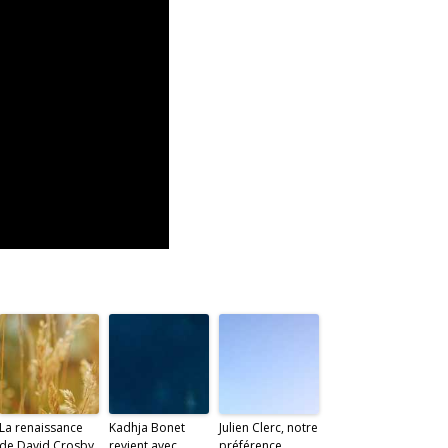
La renaissance
Kadhja Bonet
Julien Clerc, notre
de David Crosby
revient avec
préférence