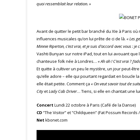
quoi ressemblait leur relation. »
Avant de quitter le petit bar branché du XIe à Paris où
influences musicales qu’on lui prête de ci de là.
« Les g
Minnie Riperton, c’est vrai, et je suis d’accord avec vous : 
Vashti Bunyan sur notre iPad, tout en lui avouant que la
chanteuse folk née à Londres…
« Ah ah ! C’est vrai ? J’a
Et quitte à cultiver un peu le mystère, un jour peut-êt
qu’elle adore – elle qui pourtant regardait en boucle 
elle était petite. Comment ça
« On veut savoir tout de suit
City
et
Lady Cab Driver
… Tiens, si elle en chantait une l
Concert
Lundi 22 octobre à Paris (Café de la Danse)
CD
“The Visitor” et “Childqueen” (Fat Possum Records / 
Net
kbonet.com