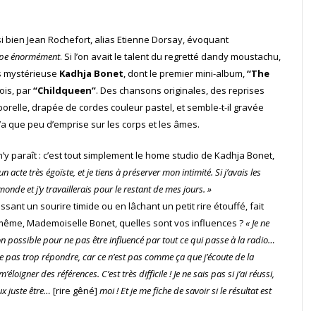
si bien Jean Rochefort, alias Etienne Dorsay, évoquant
mpe énormément
. Si l’on avait le talent du regretté dandy moustachu,
ns mystérieuse
Kadhja Bonet
, dont le premier mini-album,
“The
mois, par
“Childqueen”
. Des chansons originales, des reprises
orelle, drapée de cordes couleur pastel, et semble-t-il gravée
a que peu d’emprise sur les corps et les âmes.
’y paraît : c’est tout simplement le home studio de Kadhja Bonet,
n acte très égoïste, et je tiens à préserver mon intimité. Si j’avais les
onde et j’y travaillerais pour le restant de mes jours. »
ant un sourire timide ou en lâchant un petit rire étouffé, fait
de même, Mademoiselle Bonet, quelles sont vos influences ?
« Je ne
on possible pour ne pas être influencé par tout ce qui passe à la radio…
e pas trop répondre, car ce n’est pas comme ça que j’écoute de la
loigner des références. C’est très difficile ! Je ne sais pas si j’ai réussi,
eux juste être…
[rire gêné]
moi ! Et je me fiche de savoir si le résultat est