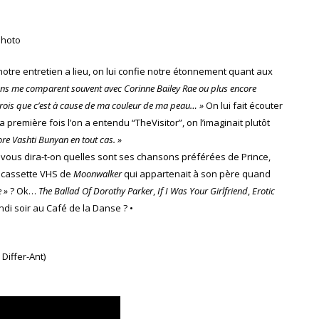
 notre entretien a lieu, on lui confie notre étonnement quant aux
ens me comparent souvent avec Corinne Bailey Rae ou plus encore
je crois que c’est à cause de ma couleur de ma peau… »
On lui fait écouter
 première fois l’on a entendu “TheVisitor”, on l’imaginait plutôt
dore Vashti Bunyan en tout cas. »
re vous dira-t-on quelles sont ses chansons préférées de Prince,
la cassette VHS de
Moonwalker
qui appartenait à son père quand
e »
? Ok…
The Ballad Of Dorothy Parker
,
If I Was Your Girlfriend
,
Erotic
undi soir au Café de la Danse ? •
Differ-Ant)