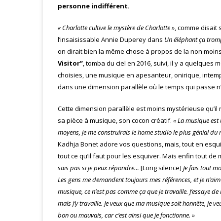
personne indifférent.
« Charlotte cultive le mystère de Charlotte »
, comme disait 
l’insaisissable Annie Duperey dans
Un éléphant ça tro
on dirait bien la même chose à propos de la non moi
Visitor”
, tomba du ciel en 2016, suivi, il y a quelques 
choisies, une musique en apesanteur, onirique, intemp
dans une dimension parallèle où le temps qui passe n’
Cette dimension parallèle est moins mystérieuse qu’il n
sa pièce à musique, son cocon créatif.
« La musique est u
moyens, je me construirais le home studio le plus génial du m
Kadhja Bonet adore vos questions, mais, tout en esquiss
tout ce qu’il faut pour les esquiver. Mais enfin tout 
sais pas si je peux répondre…
[Long silence]
Je fais tout m
Les gens me demandent toujours mes références, et je n’aim
musique, ce n’est pas comme ça que je travaille. J’essaye de m’é
mais j’y travaille. Je veux que ma musique soit honnête, je v
bon ou mauvais, car c’est ainsi que je fonctionne. »