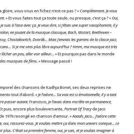
 La gloire, vous vous en fichez n’est-ce pas ?
« Complètement. Je vous
ent. »
Et vous faites tout ça toute seule, ou presque, c’est ça ?
« Oui,
suis à l’aise avec ça. Je veux dire, si j’étais une super saxophoniste, il y
iolon, en jouant de la musique classique, Bach, Mozart, Beethoven –
bussy, Chostakovitch, Dvorák… Mais j’enviais les gamins de la classe jazz,
 carcans… Si je me sens plus libre aujourd’hui ? Hmm, ma musique est très
 lâcher un peu, aller voir ailleur… »
Et pourquoi pas dans le monde
 des musiques de films. »
Message passé !
ntemporel des chansons de Kadhja Bonet, ses deux reprises ne
mento tout d’abord.
« Je l’adore… Sa voix est si émotionnelle, il y a tant
aire passer autant.
Francisco
, je l’avais dans ma tête en permanence,
Et puis, encore plus bouleversante,
Portrait Of Tracy
de Jaco
o de 1976 resongé en chanson d’amour.
« Aaaah, Jaco… J’adore cette
le, oui, rassurez-vous. Je voulais mettre ça dans mon univers sonique… Le
oir plus. C’était sa première femme, oui, je sais, et je voulais imaginer à