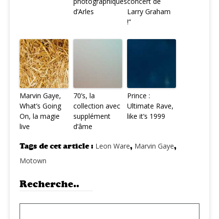
photographiques
concert de
d’Arles
Larry Graham
!”
Marvin Gaye,
70’s, la
Prince :
What’s Going
collection avec
Ultimate Rave,
On, la magie
supplément
like it’s 1999
live
d’âme
Tags de cet article :
Leon Ware
,
Marvin Gaye
,
Motown
Recherche..