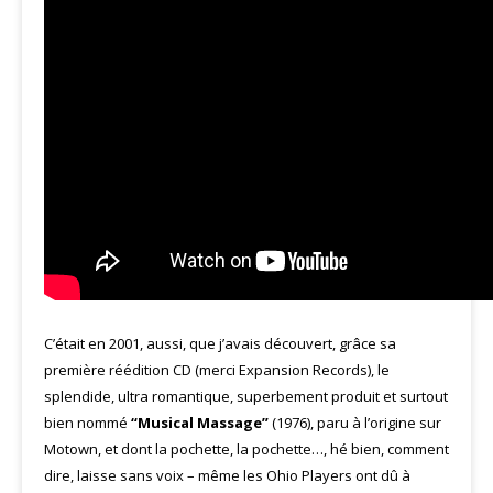
C’était en 2001, aussi, que j’avais découvert, grâce sa
première réédition CD (merci Expansion Records), le
splendide, ultra romantique, superbement produit et surtout
bien nommé
“Musical Massage”
(1976), paru à l’origine sur
Motown, et dont la pochette, la pochette…, hé bien, comment
dire, laisse sans voix – même les Ohio Players ont dû à