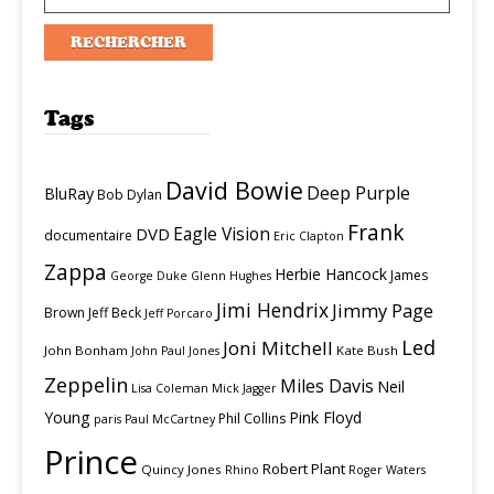
Tags
David Bowie
Deep Purple
BluRay
Bob Dylan
Frank
Eagle Vision
DVD
documentaire
Eric Clapton
Zappa
Herbie Hancock
James
George Duke
Glenn Hughes
Jimi Hendrix
Jimmy Page
Brown
Jeff Beck
Jeff Porcaro
Led
Joni Mitchell
John Bonham
Kate Bush
John Paul Jones
Zeppelin
Miles Davis
Neil
Lisa Coleman
Mick Jagger
Young
Pink Floyd
Phil Collins
paris
Paul McCartney
Prince
Robert Plant
Quincy Jones
Rhino
Roger Waters