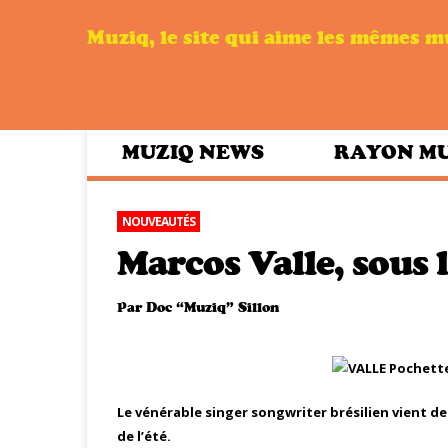
Muziq, le site qui aime les mêmes 
MUZIQ NEWS
RAYON M
NOUVEAUTÉS
Marcos Valle, sous 
Par
Doc “Muziq” Sillon
Le vénérable singer songwriter brésilien vient d
de l’été.