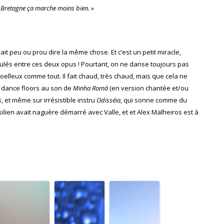
a Bretagne ça marche moins bien. »
it peu ou prou dire la même chose. Et c’est un petit miracle,
lés entre ces deux opus ! Pourtant, on ne danse toujours pas
oelleux comme tout. Il fait chaud, très chaud, mais que cela ne
 dance floors au son de
Minha Romá
(en version chantée et/ou
s
, et même sur irrésistible instru
Odisséia
, qui sonne comme du
silien avait naguère démarré avec Valle, et et Alex Malheiros est à