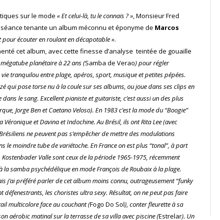
étiques sur le mode
« Et celui-là, tu le connais ? »
, Monsieur Fred
er séance tenante un album méconnu et éponyme de
Marcos
it pour écouter en roulant en décapotable »
.
menté cet album, avec cette finesse d’analyse teintée de gouaille
n mégatube planétaire à 22 ans (
Samba de Verao
) pour régler
vie tranquilou entre plage, apéros, sport, musique et petites pépées.
zé qui pose torse nu à la coule sur ses albums, ou joue dans ses clips en
 dans le sang. Excellent pianiste et guitariste, c’est aussi un des plus
que, Jorge Ben et Caetano Veloso). En 1983 c’est la mode du “Boogie”
Véronique et Davina et Indochine. Au Brésil, ils ont Rita Lee (avec
résiliens ne peuvent pas s’empêcher de mettre des modulations
ns le moindre tube de variétoche. En France on est plus “tonal”, à part
s Kostenbader Valle sont ceux de la période 1965-1975, récemment
lé à la samba psychédélique en mode François de Roubaix à la plage.
s j’ai préféré parler de cet album moins connu, outrageusement “funky
t défenestrants, les choristes ultra sexy. Résultat, on ne peut pas faire
ail multicolore face au couchant (
Fogo Do Sol
), conter fleurette à sa
on aérobic matinal sur la terrasse de sa villa avec piscine (
Estrelar
). Un