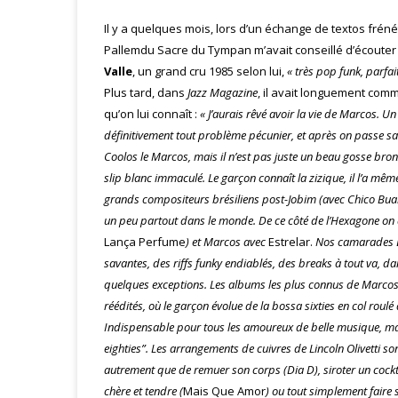
Il y a quelques mois, lors d’un échange de textos frén
Pallemdu Sacre du Tympan m’avait conseillé d’écout
Valle
, un grand cru 1985 selon lui,
« très pop funk, parfa
Plus tard, dans
Jazz Magazine
, il avait longuement com
qu’on lui connaît :
« J’aurais rêvé avoir la vie de Marcos. U
définitivement tout problème pécunier, et après on passe sa 
Coolos le Marcos, mais il n’est pas juste un beau gosse bron
slip blanc immaculé. Le garçon connaît la zizique, il l’a même
grands compositeurs brésiliens post-Jobim (avec Chico Buar
un peu partout dans le monde. De ce côté de l’Hexagone on a 
Lança Perfume
) et Marcos avec
Estrelar.
Nos camarades B
savantes, des riffs funky endiablés, des breaks à tout va, da
quelques exceptions. Les albums les plus connus de Marco
réédités, où le garçon évolue de la bossa sixties en col rou
Indispensable pour tous les amoureux de belle musique, mai
eighties”. Les arrangements de cuivres de Lincoln Olivetti son
autrement que de remuer son corps (Dia D), siroter un cockt
chère et tendre (
Mais Que Amor
) ou tout simplement faire s