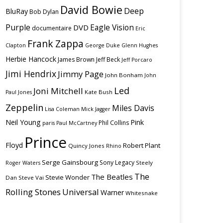
David Bowie
Deep
BluRay
Bob Dylan
Purple
Eagle Vision
DVD
documentaire
Eric
Frank Zappa
Clapton
George Duke
Glenn Hughes
Herbie Hancock
James Brown
Jeff Beck
Jeff Porcaro
Jimi Hendrix
Jimmy Page
John Bonham
John
Led
Joni Mitchell
Kate Bush
Paul Jones
Zeppelin
Miles Davis
Lisa Coleman
Mick Jagger
Neil Young
Pink
Phil Collins
paris
Paul McCartney
Prince
Floyd
Robert Plant
Quincy Jones
Rhino
Serge Gainsbourg
Sony Legacy
Steely
Roger Waters
The
The Beatles
Stevie Wonder
Dan
Steve Vai
Rolling Stones
Universal
Warner
Whitesnake