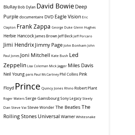
David Bowie
Deep
BluRay
Bob Dylan
Purple
Eagle Vision
DVD
documentaire
Eric
Frank Zappa
Clapton
George Duke
Glenn Hughes
Herbie Hancock
James Brown
Jeff Beck
Jeff Porcaro
Jimi Hendrix
Jimmy Page
John Bonham
John
Led
Joni Mitchell
Kate Bush
Paul Jones
Zeppelin
Miles Davis
Lisa Coleman
Mick Jagger
Neil Young
Pink
Phil Collins
paris
Paul McCartney
Prince
Floyd
Robert Plant
Quincy Jones
Rhino
Serge Gainsbourg
Sony Legacy
Steely
Roger Waters
The
The Beatles
Stevie Wonder
Dan
Steve Vai
Rolling Stones
Universal
Warner
Whitesnake