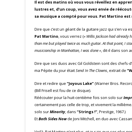
Il est des matins où vous vous réveillez en appr
lustres et, d’un coup, vous avez envie de réécout
sa musique a compté pour vous. Pat Martino est mo
Dire que c’est un géant de la guitare jazz qui s’en v
Pat Martino
, vous verrez (
« Willis Jackson had already h
than me but played twice as much guitar. At that point, I start
musicianship in Manhattan, I was done »
, dit-il dans son 
Dire que ses duos avec Gil Goldstein sont des chefs-d
ma Pépite du jour était
Send In The Clowns
, extrait de
“W
Dire et redire que
“Joyous Lake”
(Warner Bros. Records,
(Bill Frisell est fou de ce disque).
Réécouter pour la huit-centième fois son solo sur
Impr
certainement pas celle de trop, et vivement la millièm
solo sur
Minority
, dans
“Strings !”
, Prestige, 1967.)
Et
Both Sides Now
de Joni Mitchell, en duo avec Cassan
Voilà. Pat Martino n’est plus, et je sais que ses plus 