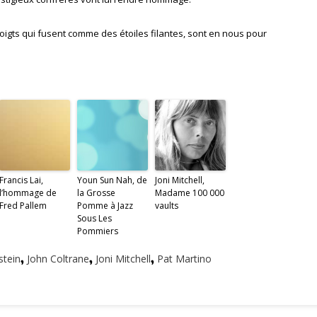
doigts qui fusent comme des étoiles filantes, sont en nous pour
Francis Lai,
Youn Sun Nah, de
Joni Mitchell,
l’hommage de
la Grosse
Madame 100 000
Fred Pallem
Pomme à Jazz
vaults
Sous Les
Pommiers
stein
,
John Coltrane
,
Joni Mitchell
,
Pat Martino