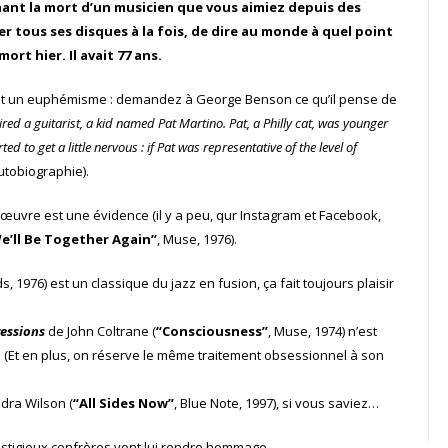
enant la mort d’un musicien que vous aimiez depuis des
er tous ses disques à la fois, de dire au monde à quel point
rt hier. Il avait 77 ans.
a est un euphémisme : demandez à George Benson ce qu’il pense de
ired a guitarist, a kid named Pat Martino. Pat, a Philly cat, was younger
ed to get a little nervous : if Pat was representative of the level of
autobiographie).
’œuvre est une évidence (il y a peu, qur Instagram et Facebook,
e’ll Be Together Again”
, Muse, 1976).
 1976) est un classique du jazz en fusion, ça fait toujours plaisir
essions
de John Coltrane (
“Consciousness”
, Muse, 1974) n’est
e. (Et en plus, on réserve le même traitement obsessionnel à son
dra Wilson (
“All Sides Now”
, Blue Note, 1997), si vous saviez…
prestigieux confrères vont lui rendre hommage.