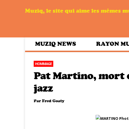
Muziq, le site qui aime les mêmes 
MUZIQ NEWS
RAYON M
HOMMAGE
Pat Martino, mort d
jazz
Par
Fred Goaty