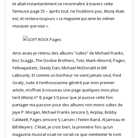
et allait instantanément se reconnaître à travers cette
fameuse page 55 – après tout, ne l’oublions pas,
Muziq
était,
est, et restera toujours
« Le magazine qui aime les mêmes
musiques que vous »
.
Ainsi avais-je retenu des albums “cultes” de Michael Franks,
Boz Scaggs, The Doobie Brothers, Toto, Mark-Almond, Pages,
Yellowjackets, Steely Dan, Michael McDonald et Bill
LaBounty. Et comme un bonheur ne vient jamais seul, Fred
Goaty, suite à l’enthousiasme généré par mon premier
article, m’offrait à nouveau une page quelques mois plus
tard (
Muziq
n° 8, page 51) pour que je puisse cette fois
partager ma passion pour des albums non moins cultes de
Jaye P. Morgan, Michael Franks (encore !), Airplay, Bobby
Caldwell, Pages (encore !), Larsen / Feiten Band, Al Jarreau et
Bill Meyers. C’était, je crois bien, la première fois qu’un
magazine musical osait ne serait-ce que
mentionner
le nom