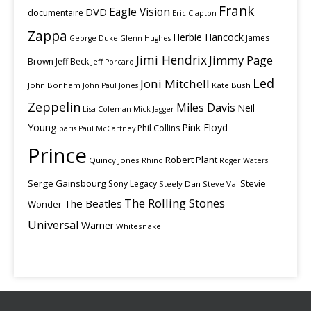
Frank
Eagle Vision
DVD
documentaire
Eric Clapton
Zappa
Herbie Hancock
James
George Duke
Glenn Hughes
Jimi Hendrix
Jimmy Page
Brown
Jeff Beck
Jeff Porcaro
Led
Joni Mitchell
John Bonham
Kate Bush
John Paul Jones
Zeppelin
Miles Davis
Neil
Lisa Coleman
Mick Jagger
Young
Pink Floyd
Phil Collins
paris
Paul McCartney
Prince
Robert Plant
Quincy Jones
Rhino
Roger Waters
Serge Gainsbourg
Stevie
Sony Legacy
Steely Dan
Steve Vai
The Rolling Stones
The Beatles
Wonder
Universal
Warner
Whitesnake