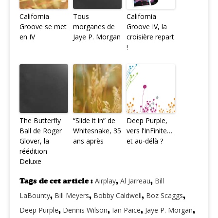
California
Tous
California
Groove se met
morganes de
Groove IV, la
en IV
Jaye P. Morgan
croisière repart
!
The Butterfly
“Slide it in” de
Deep Purple,
Ball de Roger
Whitesnake, 35
vers l’InFinite…
Glover, la
ans après
et au-délà ?
réédition
Deluxe
Tags de cet article :
Airplay
,
Al Jarreau
,
Bill
LaBounty
,
Bill Meyers
,
Bobby Caldwell
,
Boz Scaggs
,
Deep Purple
,
Dennis Wilson
,
Ian Paice
,
Jaye P. Morgan
,