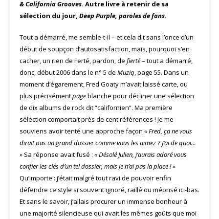
& California Grooves
. Autre livre à retenir de sa
sélection du jour,
Deep Purple, paroles de fans
.
Tout a démarré, me semble-t-il – et cela dit sans l’once d’un
début de soupçon d’autosatisfaction, mais, pourquoi s’en
cacher, un rien de Ferté, pardon, de
fierté
– tout a démarré,
donc, début 2006 dans le n° 5 de
Muziq
, page 55. Dans un
moment d’égarement, Fred Goaty m’avait laissé carte, ou
plus précisément
page
blanche pour décliner une sélection
de dix albums de rock dit “californien”. Ma première
sélection comportait près de cent références ! Je me
souviens avoir tenté une approche façon
« Fred, ça ne vous
dirait pas un grand dossier comme vous les aimez ? J’ai de quoi…
»
Sa réponse avait fusé :
« Désolé Julien, j’aurais adoré vous
confier les clés d’un tel dossier, mais je n’ai pas la place ! »
Qu’importe : j’était malgré tout ravi de pouvoir enfin
défendre ce style si souvent ignoré, raillé ou méprisé ici-bas.
Et sans le savoir, j’allais procurer un immense bonheur à
une majorité silencieuse qui avait les mêmes goûts que moi