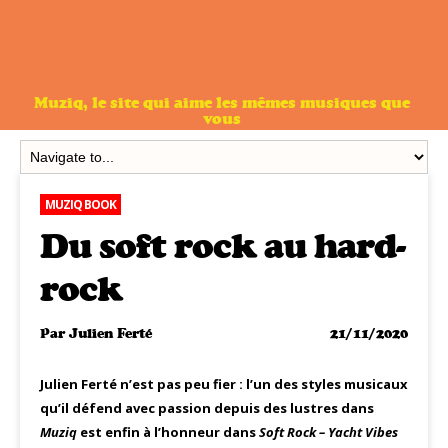
Muziq, le site qui aime les mêmes musiques que
vous
MUZIQ BOOK
Du soft rock au hard-
rock
Par
Julien Ferté
21/11/2020
Julien Ferté n’est pas peu fier : l’un des styles musicaux
qu’il défend avec passion depuis des lustres dans
Muziq
est enfin à l’honneur dans
Soft Rock – Yacht Vibes