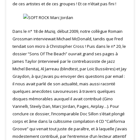
de ces artistes et de ces groupes ! Et ce n’était pas fini !
Dans le n° 18 de
Muziq,
début 2009, notre collègue Romain
Grossman interviewait Michael McDonald, tandis que Fred
tendait son micro à Christopher Cross ! Puis dans le n° 20, le
dossier “Sons Of The Beach” ouvrait grand ses pages à
James Taylor (interviewé par le contrebassiste de jazz
Michel Benita), Al Jarreau (blindtest, par Loïc Bussières) et Jay
Graydon, à qui j’avais pu envoyer des questions par email :
il nous avait parlé de son actualité, mais aussi raconté
quelques anecdotes savoureuses à travers quelques
disques mémorables auxquel il avait contribué (Gino
Vannelli, Steely Dan, Marc Jordan, Pages, Airplay…). Pour
conclure ce dossier, l’incomparable Doc Sillon s’était plongé
corps et âme dans la cultissime compilation 4 CD “California
Groove” qui venait tout juste de paraître, et à laquelle j’avais
modestement contribué, par l’entremise d’un lecteur attentif