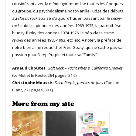
considérant avec la même gourmandise toutes les époques
du groupe, du psychédélisme post-Vanilla Fudge des débuts
au
classic rock
apaisé d’aujourd’hui, en passant par le
heavy-
rock
subtil et pionnier des années 1969-1973, la parenthèse
bluesy-funky des années 1974-1976, le néo-classicisme
revival
des années 1985-1993, etc. etc. A noter, la préface de
notre bien aimé rédac’ chef Fred Goaty, qui ne cache pas sa
passion pour Deep Purple et toute sa “Family”.
Arnaud Choutet
:
Soft Rock – Yacht Vibes & California Grooves
(Le Mot et le Reste, 264 pages, 21 €)
Christophe Moussé
:
Deep Purple, paroles de fans
(Camion
Blanc, 272 pages, 30 €)
More from my site