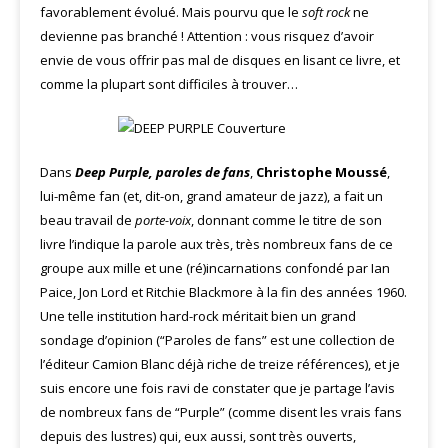
favorablement évolué. Mais pourvu que le
soft rock
ne
devienne pas branché ! Attention : vous risquez d’avoir
envie de vous offrir pas mal de disques en lisant ce livre, et
comme la plupart sont difficiles à trouver…
Dans
Deep Purple, paroles de fans
,
Christophe Moussé
,
lui-même fan (et, dit-on, grand amateur de jazz), a fait un
beau travail de
porte-voix
, donnant comme le titre de son
livre l’indique la parole aux très, très nombreux fans de ce
groupe aux mille et une (ré)incarnations confondé par Ian
Paice, Jon Lord et Ritchie Blackmore à la fin des années 1960.
Une telle institution hard-rock méritait bien un grand
sondage d’opinion (“Paroles de fans” est une collection de
l’éditeur Camion Blanc déjà riche de treize références), et je
suis encore une fois ravi de constater que je partage l’avis
de nombreux fans de “Purple” (comme disent les vrais fans
depuis des lustres) qui, eux aussi, sont très ouverts,