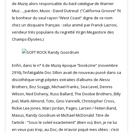
de
Muziq
alors responsable du
back catalogue
de Warner
Muz…, pardon, Music : David Dutreuil. (“California Groove” fit
le bonheur du seul rayon “West Coast” digne de ce nom
chez un disquaire français : celui animé par Franck Lacroix,
vendeur très populaire du regretté Virgin Megastore des
Champs-Élysées.)
Enfin, dans le n° 6 de
Muziq
époque “bookzine” (novembre
2916), l’infatigable Doc Sillon avait de nouveau puisé dans sa
discothèque vingt pépites extraites d’albums de Alessi
Brothers, Boz Scaggs, Michael Franks, Sea Level, Dennis
Wilson, Ned Doheny, Russ Ballard, The Doobie Brothers, Billy
Joel, Mark-Almond, Toto, Gino Vannelli, Christopher Cross,
Rickie Lee Jones, Marc Jordan, Pages, Larsen / Feiten Band,
Maxus, Randy Goodrum et Michael McDonald. Titre de
l’article : “Sous le soleil exactement” (Bien vu). Bon, je ne lui
en veux pas trop, au Doc, de m’avoir piqué mes idées : c’est