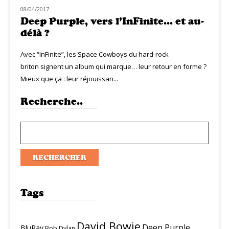
08/04/2017
CLASSIQ ROCK
Deep Purple, vers l’InFinite… et au-
délà ?
Avec “InFinite”, les Space Cowboys du hard-rock
briton signent un album qui marque… leur retour en forme ?
Mieux que ça : leur réjouissan...
Recherche..
Tags
David Bowie
Deep Purple
BluRay
Bob Dylan