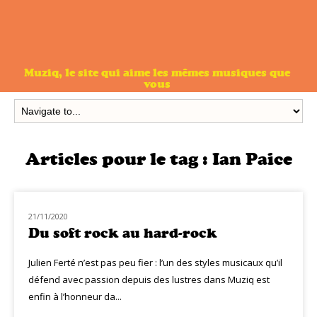
Muziq, le site qui aime les mêmes musiques que
vous
Articles pour le tag :
Ian Paice
21/11/2020
NOUVEAUTÉS
Du soft rock au hard-rock
Julien Ferté n’est pas peu fier : l’un des styles musicaux qu’il
défend avec passion depuis des lustres dans Muziq est
enfin à l’honneur da...