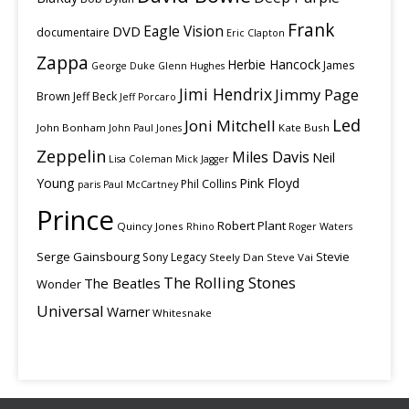
Frank
Eagle Vision
DVD
documentaire
Eric Clapton
Zappa
Herbie Hancock
James
George Duke
Glenn Hughes
Jimi Hendrix
Jimmy Page
Brown
Jeff Beck
Jeff Porcaro
Led
Joni Mitchell
John Bonham
Kate Bush
John Paul Jones
Zeppelin
Miles Davis
Neil
Lisa Coleman
Mick Jagger
Young
Pink Floyd
Phil Collins
paris
Paul McCartney
Prince
Robert Plant
Quincy Jones
Rhino
Roger Waters
Serge Gainsbourg
Stevie
Sony Legacy
Steely Dan
Steve Vai
The Rolling Stones
The Beatles
Wonder
Universal
Warner
Whitesnake