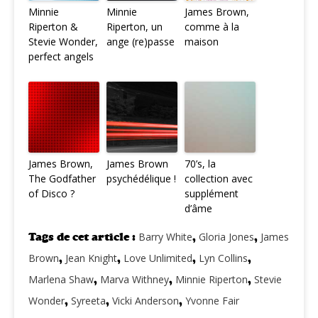
Minnie
Minnie
James Brown,
Riperton &
Riperton, un
comme à la
Stevie Wonder,
ange (re)passe
maison
perfect angels
James Brown,
James Brown
70’s, la
The Godfather
psychédélique !
collection avec
of Disco ?
supplément
d’âme
Tags de cet article :
Barry White
,
Gloria Jones
,
James
Brown
,
Jean Knight
,
Love Unlimited
,
Lyn Collins
,
Marlena Shaw
,
Marva Withney
,
Minnie Riperton
,
Stevie
Wonder
,
Syreeta
,
Vicki Anderson
,
Yvonne Fair