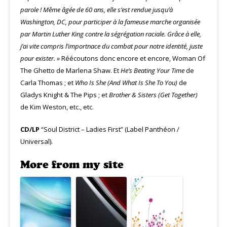
parole ! Même âgée de 60 ans, elle s’est rendue jusqu’à
Washington, DC, pour participer à la fameuse marche organisée
par Martin Luther King contre la ségrégation raciale. Grâce à elle,
j’ai vite compris l’importnace du combat pour notre identité, juste
pour exister. »
Réécoutons donc encore et encore, Woman Of
The Ghetto de Marlena Shaw. Et
He’s Beating Your Time
de
Carla Thomas ; et
Who Is She (And What Is She To You)
de
Gladys Knight & The Pips ; et
Brother & Sisters (Get Together)
de Kim Weston, etc., etc.
CD/LP
“Soul District – Ladies First” (Label Panthéon /
Universal).
More from my site