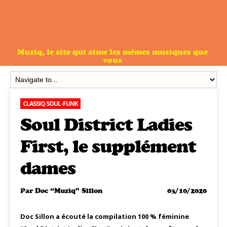
Muziq, le site qui aime les mêmes musiques que
vous
CLASSIQ SOUL-FUNK
Soul District Ladies
First, le supplément
dames
Par
Doc “Muziq” Sillon
03/10/2020
Doc Sillon a écouté la compilation 100 % féminine