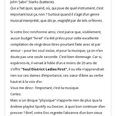
John “Jabo” Starks (batterie).
Qui a fait quoi, quand, où, qui joue de quel instrument, c’est
important tout ça, non ? Surtout quand il s’agit d’un genre
musical interprété, que dis-je,
magnifié
par de tels orfèvres.
Si votre Doc ronchonne ainsi, c’est parce que, visiblement,
aucun budget “livret” n’a été prévu pour cette excellente
compilation de vingt-deux titres pourtant faite avec et par
amour – pour les soul sistas,
et
pour la musique, ça on n’en
doute pas une seule seconde. C’est bien dommage. Car si,
espérons-le, il venait à l’idée d’un.e moins de 20 ans de
s’offrir
“Soul District Ladies First”
, il ou elle n’apprendrait
rien sur ces dames d’importance, ces sœur d’âme au verbe
haut et à la voix d’or.
Vous me direz : l’important, c’est la musique.
Certes.
Mais si un disque “physique” n’apporte rien de plus qua la
énième playlist Spotify ou Deezer, à quoi bon continuer d’en
presser ? Bref, votre Doc regrette l’absence d’un bon vieux