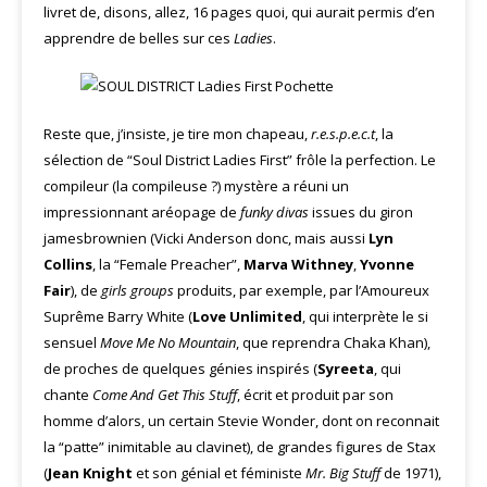
livret de, disons, allez, 16 pages quoi, qui aurait permis d’en
apprendre de belles sur ces
Ladies
.
Reste que, j’insiste, je tire mon chapeau,
r.e.s.p.e.c.t
, la
sélection de “Soul District Ladies First” frôle la perfection. Le
compileur (la compileuse ?) mystère a réuni un
impressionnant aréopage de
funky divas
issues du giron
jamesbrownien (Vicki Anderson donc, mais aussi
Lyn
Collins
, la “Female Preacher”,
Marva Withney
,
Yvonne
Fair
), de
girls groups
produits, par exemple, par l’Amoureux
Suprême Barry White (
Love Unlimited
, qui interprète le si
sensuel
Move Me No Mountain
, que reprendra Chaka Khan),
de proches de quelques génies inspirés (
Syreeta
, qui
chante
Come And Get This Stuff
, écrit et produit par son
homme d’alors, un certain Stevie Wonder, dont on reconnait
la “patte” inimitable au clavinet), de grandes figures de Stax
(
Jean Knight
et son génial et féministe
Mr. Big Stuff
de 1971),