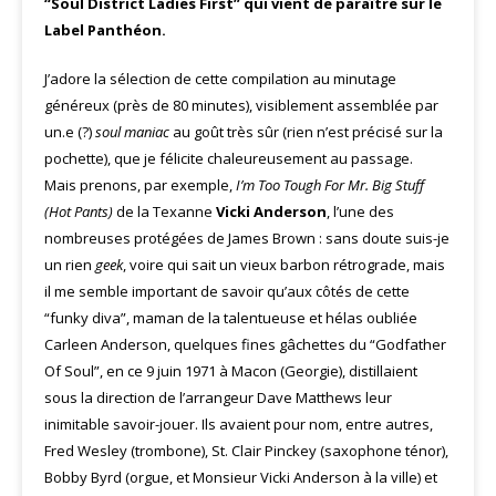
“Soul District Ladies First” qui vient de paraître sur le
Label Panthéon.
J’adore la sélection de cette compilation au minutage
généreux (près de 80 minutes), visiblement assemblée par
un.e (?)
soul maniac
au goût très sûr (rien n’est précisé sur la
pochette), que je félicite chaleureusement au passage.
Mais prenons, par exemple,
I’m Too Tough For Mr. Big Stuff
(Hot Pants)
de la Texanne
Vicki Anderson
, l’une des
nombreuses protégées de James Brown : sans doute suis-je
un rien
geek
, voire qui sait un vieux barbon rétrograde, mais
il me semble important de savoir qu’aux côtés de cette
“funky diva”, maman de la talentueuse et hélas oubliée
Carleen Anderson, quelques fines gâchettes du “Godfather
Of Soul”, en ce 9 juin 1971 à Macon (Georgie), distillaient
sous la direction de l’arrangeur Dave Matthews leur
inimitable savoir-jouer. Ils avaient pour nom, entre autres,
Fred Wesley (trombone), St. Clair Pinckey (saxophone ténor),
Bobby Byrd (orgue, et Monsieur Vicki Anderson à la ville) et