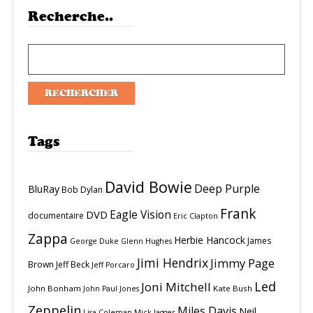
Recherche..
Tags
David Bowie
Deep Purple
BluRay
Bob Dylan
Frank
Eagle Vision
DVD
documentaire
Eric Clapton
Zappa
Herbie Hancock
James
George Duke
Glenn Hughes
Jimi Hendrix
Jimmy Page
Brown
Jeff Beck
Jeff Porcaro
Led
Joni Mitchell
John Bonham
Kate Bush
John Paul Jones
Zeppelin
Miles Davis
Neil
Lisa Coleman
Mick Jagger