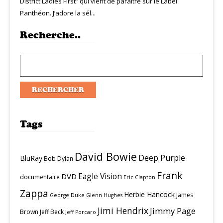
District Ladies First” qui vient de paraître sur le Label
Panthéon. J’adore la sél...
Recherche..
Tags
David Bowie
Deep Purple
BluRay
Bob Dylan
Frank
Eagle Vision
DVD
documentaire
Eric Clapton
Zappa
Herbie Hancock
James
George Duke
Glenn Hughes
Jimi Hendrix
Jimmy Page
Brown
Jeff Beck
Jeff Porcaro