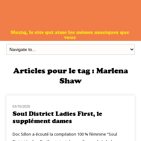
Muziq, le site qui aime les mêmes musiques que
vous
Articles pour le tag :
Marlena
Shaw
03/10/2020
NOUVEAUTÉS
Soul District Ladies First, le
supplément dames
Doc Sillon a écouté la compilation 100 % féminine “Soul