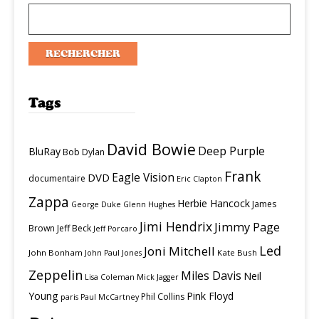
Tags
David Bowie
Deep Purple
BluRay
Bob Dylan
Frank
Eagle Vision
DVD
documentaire
Eric Clapton
Zappa
Herbie Hancock
James
George Duke
Glenn Hughes
Jimi Hendrix
Jimmy Page
Brown
Jeff Beck
Jeff Porcaro
Led
Joni Mitchell
John Bonham
Kate Bush
John Paul Jones
Zeppelin
Miles Davis
Neil
Lisa Coleman
Mick Jagger
Young
Pink Floyd
Phil Collins
paris
Paul McCartney