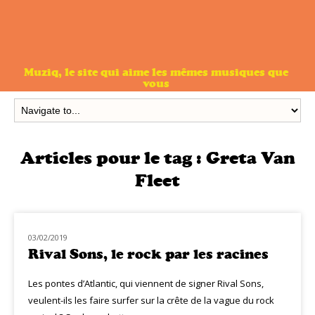
Muziq, le site qui aime les mêmes musiques que
vous
Articles pour le tag :
Greta Van
Fleet
03/02/2019
NOUVEAUTÉS
Rival Sons, le rock par les racines
Les pontes d’Atlantic, qui viennent de signer Rival Sons,
veulent-ils les faire surfer sur la crête de la vague du rock