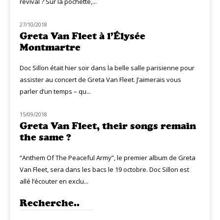
revival ? Sur la pochette,...
27/10/2018
LIVE MUZIQ
Greta Van Fleet à l’Élysée
Montmartre
Doc Sillon était hier soir dans la belle salle parisienne pour
assister au concert de Greta Van Fleet. J’aimerais vous
parler d’un temps – qu...
15/09/2018
MUZIQ NEWS
Greta Van Fleet, their songs remain
the same ?
“Anthem Of The Peaceful Army”, le premier album de Greta
Van Fleet, sera dans les bacs le 19 octobre. Doc Sillon est
allé l’écouter en exclu...
Recherche..