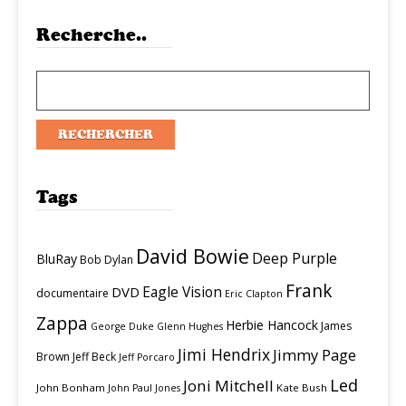
Recherche..
Tags
David Bowie
Deep Purple
BluRay
Bob Dylan
Frank
Eagle Vision
DVD
documentaire
Eric Clapton
Zappa
Herbie Hancock
James
George Duke
Glenn Hughes
Jimi Hendrix
Jimmy Page
Brown
Jeff Beck
Jeff Porcaro
Led
Joni Mitchell
John Bonham
Kate Bush
John Paul Jones