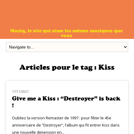
Muziq, le site qui aime les mêmes musiques que
vous
Articles pour le tag :
Kiss
17/11/2021
NOUVEAUTÉS
Give me a Kiss : “Destroyer” is back
!
Oubliez la version Remaster de 1997 : pour fêter le 45e
anniversaire de “Destroyer”, l’album qui fit entrer Kiss dans
une nouvelle dimension en...