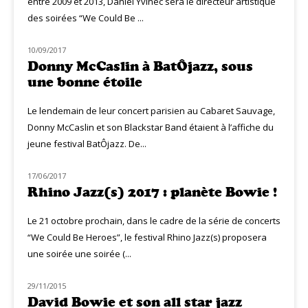
entre 2009 et 2013, Daniel Yvinec sera le directeur artistique
des soirées “We Could Be ...
10/09/2017
LIVE MUZIQ
Donny McCaslin à BatÔjazz, sous
une bonne étoile
Le lendemain de leur concert parisien au Cabaret Sauvage,
Donny McCaslin et son Blackstar Band étaient à l’affiche du
jeune festival BatÔjazz. De...
17/06/2017
JAZZ
Rhino Jazz(s) 2017 : planète Bowie !
Le 21 octobre prochain, dans le cadre de la série de concerts
“We Could Be Heroes”, le festival Rhino Jazz(s) proposera
une soirée une soirée (...
29/11/2015
NOUVEAUTÉS
David Bowie et son all star jazz