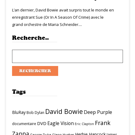
L’an dernier, David Bowie avait surpris tout le monde en
enregistrant Sue (Or In A Season Of Crime) avec le
grand orchestre de Maria Schneider....
Recherche..
Tags
David Bowie
Deep Purple
BluRay
Bob Dylan
Frank
Eagle Vision
DVD
documentaire
Eric Clapton
Zappa
Herbie Hancock
James
George Duke
Glenn Hughes