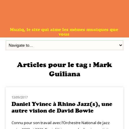
Muziq, le site qui aime les mêmes musiques que
vous
Articles pour le tag :
Mark
Guiliana
13/09/2017
MUZIQ INTERVIEW
Daniel Yvinec à Rhino Jazz(s), une
autre vision de David Bowie
Connu pour son travail avec l’Orchestre National de Jazz