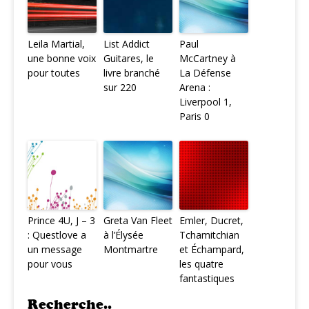
Leila Martial,
List Addict
Paul
une bonne voix
Guitares, le
McCartney à
pour toutes
livre branché
La Défense
sur 220
Arena :
Liverpool 1,
Paris 0
Prince 4U, J – 3
Greta Van Fleet
Emler, Ducret,
: Questlove a
à l’Élysée
Tchamitchian
un message
Montmartre
et Échampard,
pour vous
les quatre
fantastiques
Recherche..