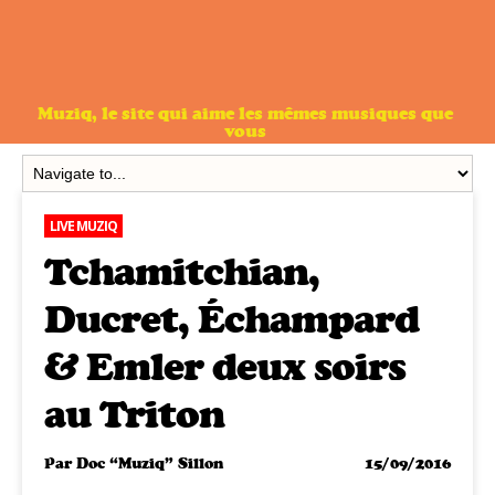
Muziq, le site qui aime les mêmes musiques que
vous
LIVE MUZIQ
Tchamitchian,
Ducret, Échampard
& Emler deux soirs
au Triton
Par
Doc “Muziq” Sillon
15/09/2016