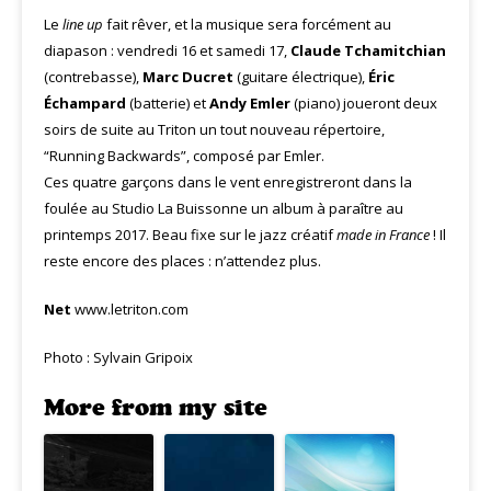
Le
line up
fait rêver, et la musique sera forcément au
diapason : vendredi 16 et samedi 17,
Claude Tchamitchian
(contrebasse),
Marc Ducret
(guitare électrique),
Éric
Échampard
(batterie) et
Andy Emler
(piano) joueront deux
soirs de suite au Triton un tout nouveau répertoire,
“Running Backwards”, composé par Emler.
Ces quatre garçons dans le vent enregistreront dans la
foulée au Studio La Buissonne un album à paraître au
printemps 2017. Beau fixe sur le jazz créatif
made in France
! Il
reste encore des places : n’attendez plus.
Net
www.letriton.com
Photo : Sylvain Gripoix
More from my site