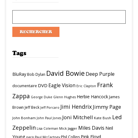
Tags
David Bowie
Deep Purple
BluRay
Bob Dylan
Frank
Eagle Vision
DVD
documentaire
Eric Clapton
Zappa
Herbie Hancock
James
George Duke
Glenn Hughes
Jimi Hendrix
Jimmy Page
Brown
Jeff Beck
Jeff Porcaro
Led
Joni Mitchell
John Bonham
Kate Bush
John Paul Jones
Zeppelin
Miles Davis
Neil
Lisa Coleman
Mick Jagger
Young
Pink Floyd
Phil Collins
paris
Paul McCartney