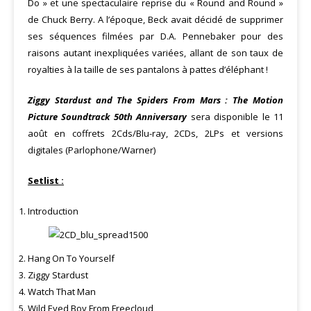
Do » et une spectaculaire reprise du « Round and Round »
de Chuck Berry. A l’époque, Beck avait décidé de supprimer
ses séquences filmées par D.A. Pennebaker pour des
raisons autant inexpliquées variées, allant de son taux de
royalties à la taille de ses pantalons à pattes d’éléphant !
Ziggy Stardust and The Spiders From Mars : The Motion
Picture Soundtrack 50th Anniversary
sera disponible le 11
août en coffrets 2Cds/Blu-ray, 2CDs, 2LPs et versions
digitales (Parlophone/Warner)
Setlist :
Introduction
Hang On To Yourself
Ziggy Stardust
Watch That Man
Wild Eyed Boy From Freecloud