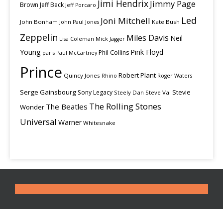
Jimi Hendrix
Jimmy Page
Brown
Jeff Beck
Jeff Porcaro
Led
Joni Mitchell
John Bonham
Kate Bush
John Paul Jones
Zeppelin
Miles Davis
Neil
Lisa Coleman
Mick Jagger
Young
Pink Floyd
Phil Collins
paris
Paul McCartney
Prince
Robert Plant
Quincy Jones
Rhino
Roger Waters
Serge Gainsbourg
Stevie
Sony Legacy
Steely Dan
Steve Vai
The Rolling Stones
The Beatles
Wonder
Universal
Warner
Whitesnake