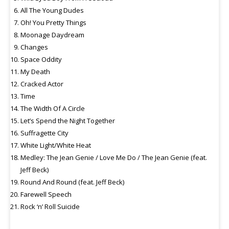
All The Young Dudes
Oh! You Pretty Things
Moonage Daydream
Changes
Space Oddity
My Death
Cracked Actor
Time
The Width Of A Circle
Let’s Spend the Night Together
Suffragette City
White Light/White Heat
Medley: The Jean Genie / Love Me Do / The Jean Genie (feat.
Jeff Beck)
Round And Round (feat. Jeff Beck)
Farewell Speech
Rock ‘n’ Roll Suicide