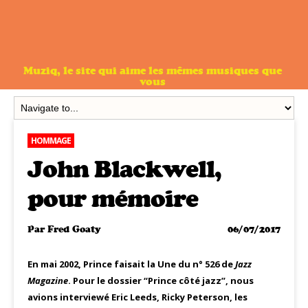
Muziq, le site qui aime les mêmes musiques que
vous
HOMMAGE
John Blackwell,
pour mémoire
Par
Fred Goaty
06/07/2017
En mai 2002, Prince faisait la Une du n° 526 de
Jazz
Magazine
. Pour le dossier “Prince côté jazz”, nous
avions interviewé Eric Leeds, Ricky Peterson, les