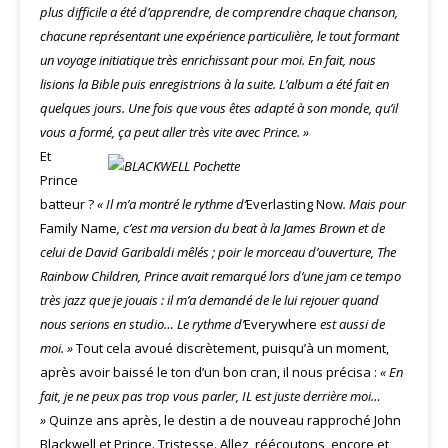
plus difficile a été d’apprendre, de comprendre chaque chanson,
chacune représentant une expérience particulière, le tout formant
un voyage initiatique très enrichissant pour moi. En fait, nous
lisions la Bible puis enregistrions à la suite. L’album a été fait en
quelques jours. Une fois que vous êtes adapté à son monde, qu’il
vous a formé, ça peut aller très vite avec Prince. »
Et
Prince
batteur ?
« Il m’a montré le rythme d’
Everlasting Now
. Mais pour
Family Name
, c’est ma version du beat à la James Brown et de
celui de David Garibaldi mêlés ; poir le morceau d’ouverture, The
Rainbow Children, Prince avait remarqué lors d’une jam ce tempo
très jazz que je jouais : il m’a demandé de le lui rejouer quand
nous serions en studio… Le rythme d’
Everywhere
est aussi de
moi. »
Tout cela avoué discrètement, puisqu’à un moment,
après avoir baissé le ton d’un bon cran, il nous précisa :
« En
fait, je ne peux pas trop vous parler, IL est juste derrière moi…
»
Quinze ans après, le destin a de nouveau rapproché John
Blackwell et Prince. Tristesse. Allez, réécoutons, encore et