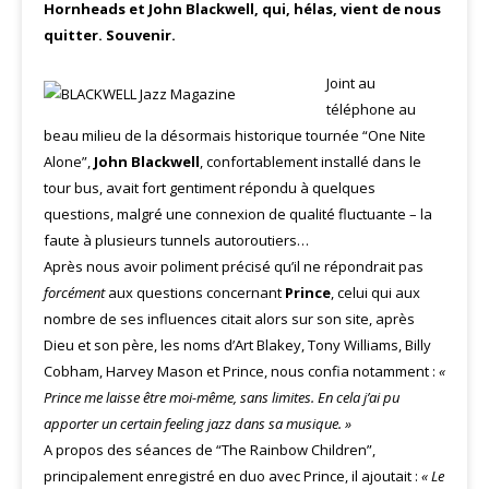
Hornheads et John Blackwell, qui, hélas, vient de nous
quitter. Souvenir.
Joint au
téléphone au
beau milieu de la désormais historique tournée “One Nite
Alone”,
John Blackwell
, confortablement installé dans le
tour bus, avait fort gentiment répondu à quelques
questions, malgré une connexion de qualité fluctuante – la
faute à plusieurs tunnels autoroutiers…
Après nous avoir poliment précisé qu’il ne répondrait pas
forcément
aux questions concernant
Prince
, celui qui aux
nombre de ses influences citait alors sur son site, après
Dieu et son père, les noms d’Art Blakey, Tony Williams, Billy
Cobham, Harvey Mason et Prince, nous confia notamment :
«
Prince me laisse être moi-même, sans limites. En cela j’ai pu
apporter un certain feeling jazz dans sa musique. »
A propos des séances de “The Rainbow Children”,
principalement enregistré en duo avec Prince, il ajoutait :
« Le