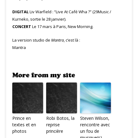
DIGITAL
Liv Warfield : “Live At Café Wha ?” (29Music /
Kurneko, sortie le 28 janvier).
CONCERT
Le 17 mars à Paris, New Morning.
La version studio de
Mantra
, c’est là :
Mantra
More from my site
Prince en
Robi Botos, la
Steven Wilson,
textes et en
reprise
rencontre avec
photos
princière
un fou de
musique(s)