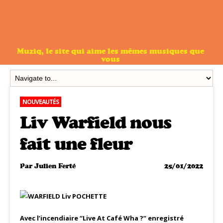
Muziq, le site qui aime les mêmes musiques que
vous
NOUVEAUTÉS
Liv Warfield nous
fait une fleur
Par
Julien Ferté
25/01/2022
Avec l’incendiaire “Live At Café Wha ?” enregistré