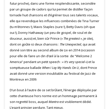
futur proche), dans une forme resplendissante, secondée
par un groupe de cadors qui lui permet de distiller façon
tornade huit chansons et d’égréner tous ses talents vocaux,
elle qui revendique les influences combinées de Tina Turner
(tu m’étonnes !), Mavis Staples (sure !), Betty Davis (oh que
oui !), Donny Hathaway (un peu de gospel, de soul et de
douceur, aussi) et, bien sûr Prince (
« The greatest »
, je cite),
dont on goûte ici deux chansons :
The Unexpected
, qui avait
donné son titre au second album de Liv en 2014 (occasion
pour elle de faire un clin d’œil à la sortie de “Welcome 2
America” pendant un petit speech :
« It’s very special »
) et la
sompttueuse ballade
When I Lay My Hands On U
, dont Prince
avait donné une version inoubliable au festival de Jazz de
Montreux en 2009.
D’un bout à l’autre de ce set brûlant, l’énergie déployée par
cette chanteuse hors norme est un hommage permanent à
son regretté boss, auquel
Mantra
est visiblement dédié.
L’esprit princier perdure. Tant mieux.