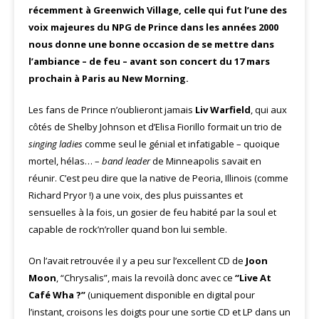
récemment à Greenwich Village, celle qui fut l’une des
voix majeures du NPG de Prince dans les années 2000
nous donne une bonne occasion de se mettre dans
l’ambiance – de feu – avant son concert du 17 mars
prochain à Paris au New Morning.
Les fans de Prince n’oublieront jamais
Liv Warfield
, qui aux
côtés de Shelby Johnson et d’Elisa Fiorillo formait un trio de
singing ladies
comme seul le génial et infatigable – quoique
mortel, hélas… –
band leader
de Minneapolis savait en
réunir. C’est peu dire que la native de Peoria, Illinois (comme
Richard Pryor !) a une voix, des plus puissantes et
sensuelles à la fois, un gosier de feu habité par la soul et
capable de rock’n’roller quand bon lui semble.
On l’avait retrouvée il y a peu sur l’excellent CD de
Joon
Moon
, “Chrysalis”, mais la revoilà donc avec ce
“Live At
Café Wha ?”
(uniquement disponible en digital pour
l’instant, croisons les doigts pour une sortie CD et LP dans un