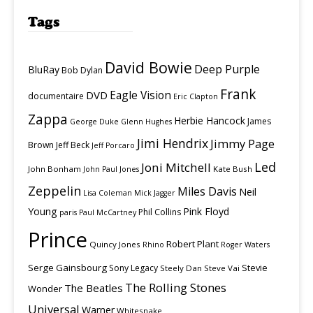
Tags
David Bowie
Deep Purple
BluRay
Bob Dylan
Frank
Eagle Vision
DVD
documentaire
Eric Clapton
Zappa
Herbie Hancock
James
George Duke
Glenn Hughes
Jimi Hendrix
Jimmy Page
Brown
Jeff Beck
Jeff Porcaro
Led
Joni Mitchell
John Bonham
Kate Bush
John Paul Jones
Zeppelin
Miles Davis
Neil
Lisa Coleman
Mick Jagger
Young
Pink Floyd
Phil Collins
paris
Paul McCartney
Prince
Robert Plant
Quincy Jones
Rhino
Roger Waters
Serge Gainsbourg
Stevie
Sony Legacy
Steely Dan
Steve Vai
The Rolling Stones
The Beatles
Wonder
Universal
Warner
Whitesnake