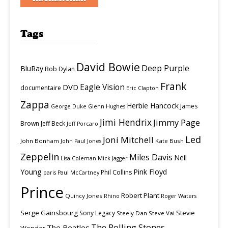
Tags
David Bowie
Deep Purple
BluRay
Bob Dylan
Frank
Eagle Vision
DVD
documentaire
Eric Clapton
Zappa
Herbie Hancock
James
George Duke
Glenn Hughes
Jimi Hendrix
Jimmy Page
Brown
Jeff Beck
Jeff Porcaro
Led
Joni Mitchell
John Bonham
Kate Bush
John Paul Jones
Zeppelin
Miles Davis
Neil
Lisa Coleman
Mick Jagger
Young
Pink Floyd
Phil Collins
paris
Paul McCartney
Prince
Robert Plant
Quincy Jones
Rhino
Roger Waters
Serge Gainsbourg
Stevie
Sony Legacy
Steely Dan
Steve Vai
The Rolling Stones
The Beatles