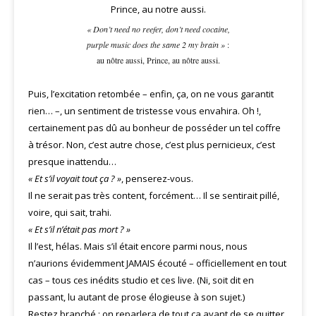
« Don’t need no reefer, don’t need cocaine,
purple music does the same 2 my brain »
:
au nôtre aussi, Prince, au nôtre aussi.
Puis, l’excitation retombée – enfin, ça, on ne vous garantit
rien… –, un sentiment de tristesse vous envahira. Oh !,
certainement pas dû au bonheur de posséder un tel coffre
à trésor. Non, c’est autre chose, c’est plus pernicieux, c’est
presque inattendu…
« Et s’il voyait tout ça ? »
, penserez-vous.
Il ne serait pas très content, forcément… Il se sentirait pillé,
voire, qui sait, trahi.
« Et s’il n’était pas mort ? »
Il l’est, hélas. Mais s’il était encore parmi nous, nous
n’aurions évidemment JAMAIS écouté – officiellement en tout
cas – tous ces inédits studio et ces live. (Ni, soit dit en
passant, lu autant de prose élogieuse à son sujet.)
Restez branché : on reparlera de tout ça avant de se quitter,