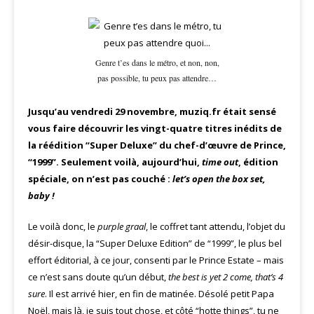
Genre t’es dans le métro, et non, non,
pas possible, tu peux pas attendre…
Jusqu’au vendredi 29 novembre, muziq.fr était sensé
vous faire découvrir les vingt-quatre titres inédits de
la réédition “Super Deluxe” du chef-d’œuvre de Prince,
“1999”. Seulement voilà, aujourd’hui,
time out
, édition
spéciale, on n’est pas couché :
let’s open the box set,
baby !
Le voilà donc, le
purple graal
, le coffret tant attendu, l’objet du
désir-disque, la “Super Deluxe Edition” de “1999”, le plus bel
effort éditorial, à ce jour, consenti par le Prince Estate – mais
ce n’est sans doute qu’un début,
the best is yet 2 come, that’s 4
sure
. Il est arrivé hier, en fin de matinée. Désolé petit Papa
Noël, mais là, je suis tout chose, et côté “hotte things”, tu ne