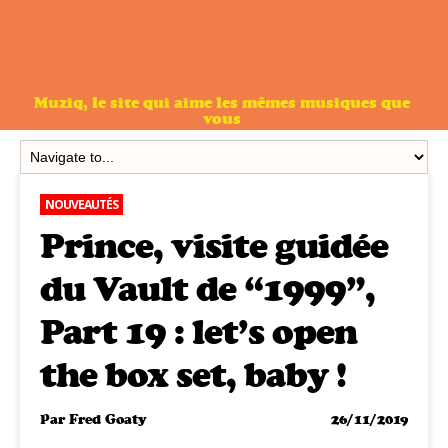
Muziq, le site qui aime les mêmes musiques que
vous
NOUVEAUTÉS
Prince, visite guidée
du Vault de “1999”,
Part 19 : let’s open
the box set, baby !
Par
Fred Goaty
26/11/2019