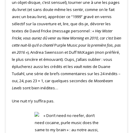
un objet-disque, c’est sensuel), tourner une à une les pages
du livret (et sans doute même les sentir, comme on le fait
avec un beau livre), apprécier ce “1999” gravé en vernis
sélectif sur la couverture et, lire, que dis-je, dévorer les
textes de David Fricke (message personnel :
« Hey Mister
Fricke, vous auriez dû venir au New Morning en 2010, car c’est bien
cette nuit-là qu’il a chanté
Purple Music
pour la première fois, pas
en 2016 »
), Andrea Swensson et Duff McKagan (mon préféré,
le plus sincère et émouvant). Oups, j’allais oublier : vous
éplucherez aussi les crédits et les
vault notes
de Duane
Tudahl, une série de brefs commentaires sur les 24 inédits –
oui, 24, pas 23 + 1, car quelques secondes de
Moonbeam
Levels
sont bien inédites…
Une nuit n’y suffira pas.