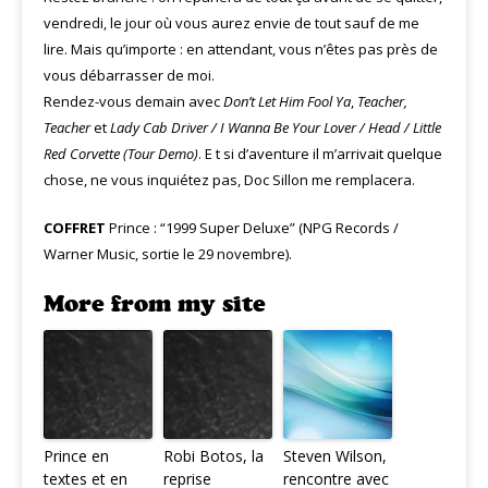
vendredi, le jour où vous aurez envie de tout sauf de me
lire. Mais qu’importe : en attendant, vous n’êtes pas près de
vous débarrasser de moi.
Rendez-vous demain avec
Don’t Let Him Fool Ya
,
Teacher,
Teacher
et
Lady Cab Driver / I Wanna Be Your Lover / Head / Little
Red Corvette (Tour Demo)
. E t si d’aventure il m’arrivait quelque
chose, ne vous inquiétez pas, Doc Sillon me remplacera.
COFFRET
Prince : “1999 Super Deluxe” (NPG Records /
Warner Music, sortie le 29 novembre).
More from my site
Prince en
Robi Botos, la
Steven Wilson,
textes et en
reprise
rencontre avec