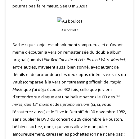
pourras pas faire mieux. See U in 2020 !
Au boulot !
Sachez que l’objet est absolument somptueux, et qu’avant
même d’écouter la version remasterisée du double album
original (jamais
Little Red Corvette
et
Let’s Pretend We’re Married
,
entre autres, n’avaient aussi bien sonné, avec autant de
détails et de profondeur), les deux opus d’inédits extraits du
Vault (comparée à la version “streaming officiel” de
Purple
Music
que j’ai déjà écoutée 432 fois, celle que je viens
d’entendre sur disque est une hallucination), le CD des
7”
mixes
, des
12” mixes
et des
promo versions
(si, si, vous
l’écouterez aussi) et le “Live In Detroit” du 30 novembre 1982,
sans oublier le DVD du concert du 29 décembre à Houston,
hé bien, sachez, donc, que vous allez le manipuler
amoureusement, caresser les pochettes (on ne ricane pas :