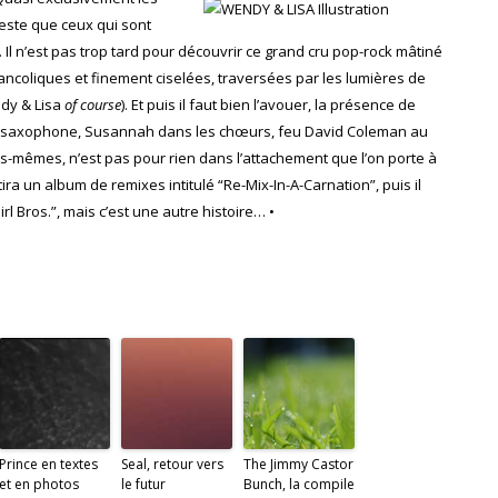
Reste que ceux qui sont
 Il n’est pas trop tard pour découvrir ce grand cru pop-rock mâtiné
coliques et finement ciselées, traversées par les lumières de
ndy & Lisa
of course
). Et puis il faut bien l’avouer, la présence de
au saxophone, Susannah dans les chœurs, feu David Coleman au
es-mêmes, n’est pas pour rien dans l’attachement que l’on porte à
tira un album de remixes intitulé “Re-Mix-In-A-Carnation”, puis il
 Bros.”, mais c’est une autre histoire… •
Prince en textes
Seal, retour vers
The Jimmy Castor
et en photos
le futur
Bunch, la compile