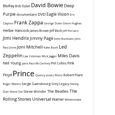
David Bowie
Deep
BluRay
Bob Dylan
Purple
Eagle Vision
DVD
documentaire
Eric
Frank Zappa
Clapton
George Duke
Glenn Hughes
Herbie Hancock
James Brown
Jeff Beck
Jeff Porcaro
Jimi Hendrix
Jimmy Page
John Bonham
John
Led
Joni Mitchell
Kate Bush
Paul Jones
Zeppelin
Miles Davis
Lisa Coleman
Mick Jagger
Neil Young
Pink
Phil Collins
paris
Paul McCartney
Prince
Floyd
Robert Plant
Quincy Jones
Rhino
Serge Gainsbourg
Sony Legacy
Steely
Roger Waters
The
The Beatles
Stevie Wonder
Dan
Steve Vai
Rolling Stones
Universal
Warner
Whitesnake