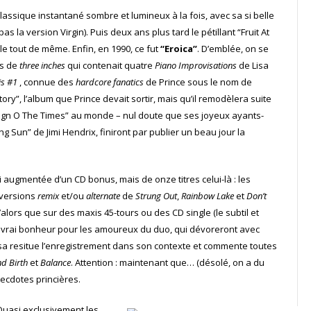
lassique instantané sombre et lumineux à la fois, avec sa si belle
 la version Virgin). Puis deux ans plus tard le pétillant “Fruit At
le tout de même. Enfin, en 1990, ce fut
“Eroica”
. D’emblée, on se
us de
three inches
qui contenait quatre
Piano Improvisations
de Lisa
is #1
, connue des
hardcore fanatics
de Prince sous le nom de
ry”, l’album que Prince devait sortir, mais qu’il remodèlera suite
 “Sign O The Times” au monde – nul doute que ses joyeux ayants-
ng Sun” de Jimi Hendrix, finiront par publier un beau jour la
i augmentée d’un CD bonus, mais de onze titres celui-là : les
 versions
remix
et/ou
alternate
de
Strung Out
,
Rainbow Lake
et
Don’t
alors que sur des maxis 45-tours ou des CD single (le subtil et
n vrai bonheur pour les amoureux du duo, qui dévoreront avec
Lisa resitue l’enregistrement dans son contexte et commente toutes
d Birth
et
Balance
. Attention : maintenant que… (désolé, on a du
necdotes princières.
Quasi exclusivement les