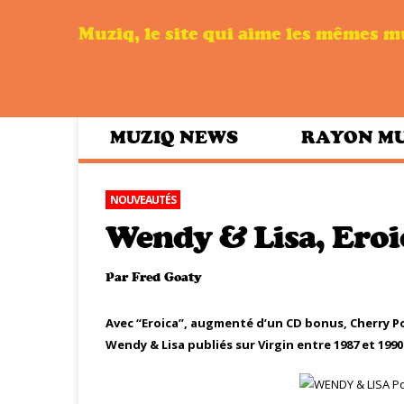
Muziq, le site qui aime les mêmes 
MUZIQ NEWS
RAYON M
NOUVEAUTÉS
Wendy & Lisa, Eroic
Par
Fred Goaty
Avec “Eroica”, augmenté d’un CD bonus, Cherry Po
Wendy & Lisa publiés sur Virgin entre 1987 et 1990