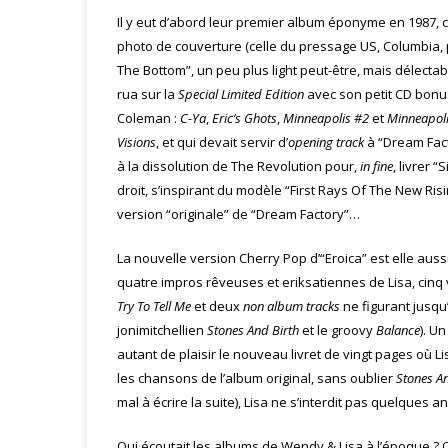
Il y eut d’abord leur premier album éponyme en 1987, c
photo de couverture (celle du pressage US, Columbia, pas
The Bottom”, un peu plus light peut-être, mais délectab
rua sur la
Special Limited Edition
avec son petit CD bon
Coleman :
C-Ya
,
Eric’s Ghots
,
Minneapolis #2
et
Minneapol
Visions
, et qui devait servir d’
opening track
à “Dream Facto
à la dissolution de The Revolution pour,
in fine
, livrer
droit, s’inspirant du modèle “First Rays Of The New Risi
version “originale” de “Dream Factory”…
La nouvelle version Cherry Pop d’“Eroica” est elle auss
quatre impros rêveuses et eriksatiennes de Lisa, cinq
Try To Tell Me
et deux
non album tracks
ne figurant jusqu’
jonimitchellien
Stones And Birth
et le groovy
Balance
). U
autant de plaisir le nouveau livret de vingt pages où 
les chansons de l’album original, sans oublier
Stones An
mal à écrire la suite), Lisa ne s’interdit pas quelques a
Qui écoutait les albums de Wendy & Lisa à l’époque ? 