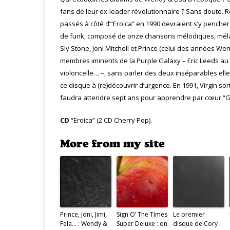
fans de leur ex-leader révolutionnaire ? Sans doute. 
passés à côté d’“Eroica” en 1990 devraient s’y pencher.
de funk, composé de onze chansons mélodiques, mélan
Sly Stone, Joni Mitchell et Prince (celui des années We
membres iminents de la Purple Galaxy – Eric Leeds 
violoncelle… –, sans parler des deux inséparables ell
ce disque à (re)découvrir d’urgence. En 1991, Virgin sor
faudra attendre sept ans pour apprendre par cœur “Girl
CD
“Eroica” (2 CD Cherry Pop).
More from my site
Prince, Joni, Jimi,
Sign O’ The Times
Le premier
Fela… : Wendy &
Super Deluxe : on
disque de Cory