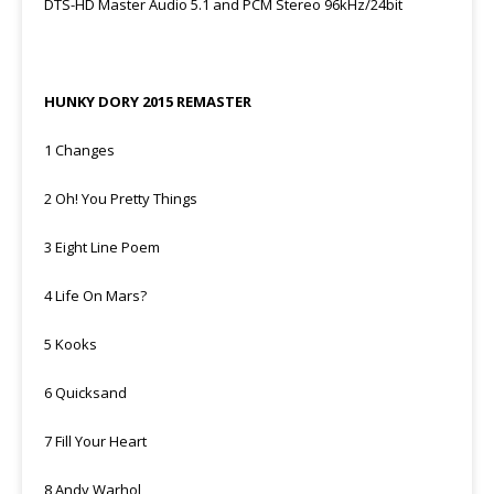
DTS-HD Master Audio 5.1 and PCM Stereo 96kHz/24bit
HUNKY DORY 2015 REMASTER
1 Changes
2 Oh! You Pretty Things
3 Eight Line Poem
4 Life On Mars?
5 Kooks
6 Quicksand
7 Fill Your Heart
8 Andy Warhol