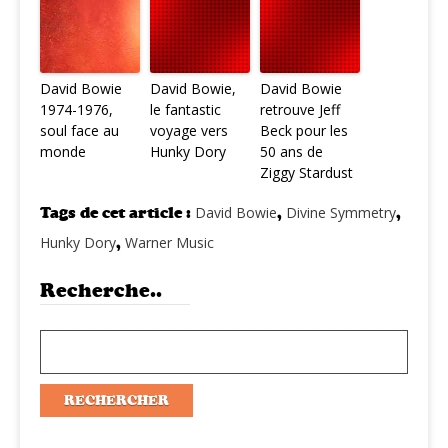
David Bowie
David Bowie,
David Bowie
1974-1976,
le fantastic
retrouve Jeff
soul face au
voyage vers
Beck pour les
monde
Hunky Dory
50 ans de
Ziggy Stardust
Tags de cet article :
David Bowie
,
Divine Symmetry
,
Hunky Dory
,
Warner Music
Recherche..