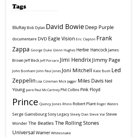
Tags
David Bowie
Deep Purple
BluRay
Bob Dylan
Frank
Eagle Vision
DVD
documentaire
Eric Clapton
Zappa
Herbie Hancock
James
George Duke
Glenn Hughes
Jimi Hendrix
Jimmy Page
Brown
Jeff Beck
Jeff Porcaro
Led
Joni Mitchell
John Bonham
Kate Bush
John Paul Jones
Zeppelin
Miles Davis
Neil
Lisa Coleman
Mick Jagger
Young
Pink Floyd
Phil Collins
paris
Paul McCartney
Prince
Robert Plant
Quincy Jones
Rhino
Roger Waters
Serge Gainsbourg
Stevie
Sony Legacy
Steely Dan
Steve Vai
The Rolling Stones
The Beatles
Wonder
Universal
Warner
Whitesnake