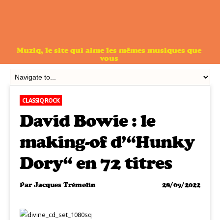
Muziq, le site qui aime les mêmes musiques que
vous
CLASSIQ ROCK
David Bowie : le
making-of d’“Hunky
Dory“ en 72 titres
Par
Jacques Trémolin
28/09/2022