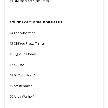
13 Life On Mars? (2016 mix)
SOUNDS OF THE 70S: BOB HARRIS
14 The Supermen
15 Oh! You Pretty Things
16 Eight Line Poem
17 Kooks*
18 Fill Your Heart*
19 Amsterdam*
20 Andy Warhol*