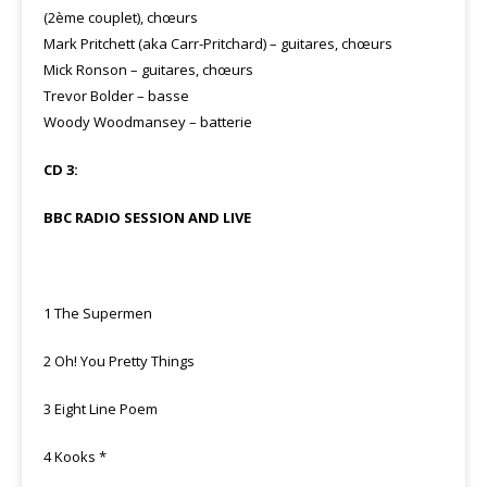
(2ème couplet), chœurs
Mark Pritchett (aka Carr-Pritchard) – guitares, chœurs
Mick Ronson – guitares, chœurs
Trevor Bolder – basse
Woody Woodmansey – batterie
CD 3:
BBC RADIO SESSION AND LIVE
1 The Supermen
2 Oh! You Pretty Things
3 Eight Line Poem
4 Kooks *