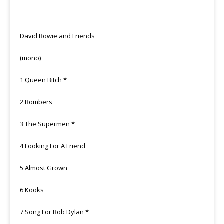
David Bowie and Friends
(mono)
1 Queen Bitch *
2 Bombers
3 The Supermen *
4 Looking For A Friend
5 Almost Grown
6 Kooks
7 Song For Bob Dylan *