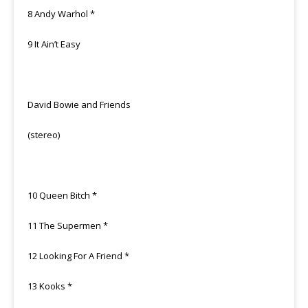
8 Andy Warhol *
9 It Ain’t Easy
David Bowie and Friends
(stereo)
10 Queen Bitch *
11 The Supermen *
12 Looking For A Friend *
13 Kooks *