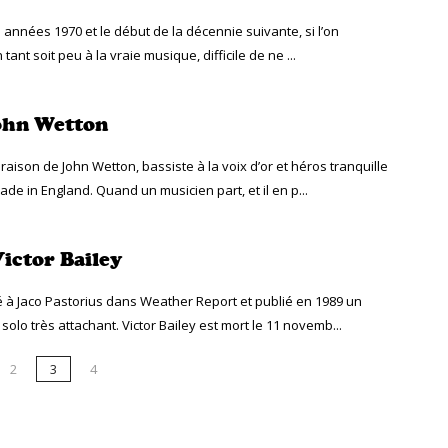
s années 1970 et le début de la décennie suivante, si l’on
 tant soit peu à la vraie musique, difficile de ne ...
ohn Wetton
raison de John Wetton, bassiste à la voix d’or et héros tranquille
de in England. Quand un musicien part, et il en p...
Victor Bailey
dé à Jaco Pastorius dans Weather Report et publié en 1989 un
olo très attachant. Victor Bailey est mort le 11 novemb...
2
3
4