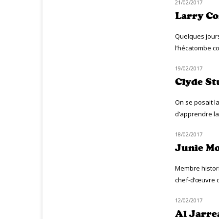
21/02/2017
HOMMAGE
Larry Cor
Quelques jours
l’hécatombe con
19/02/2017
HOMMAGE
Clyde St
On se posait la
d’apprendre la 
18/02/2017
HOMMAGE
Junie Mor
Membre histor
chef-d’œuvre d
12/02/2017
HOMMAGE
Al Jarre