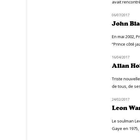
avait rencontré
06/07/2017
HOMMAGE
John Bl
En mai 2002, Pr
“Prince côté ja
16/04/2017
HOMMAGE
Allan Ho
Triste nouvelle
de tous, de ses
24/02/2017
HOMMAGE
Leon War
Le soulman Leo
Gaye en 1975, a 