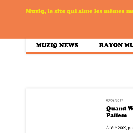
Muziq, le site qui aime les mêmes 
MUZIQ NEWS
RAYON M
03/09/2017
HOMMAGE
Quand Wa
Pallem
À l’été 2009, 