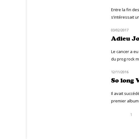
Entre la fin de
s’intéressait un
03/02/2017
HOMMAGE
Adieu J
Le cancer a eu 
du prog rock ma
12/11/2016
HOMMAGE
So long 
Il avait succé
premier album s
1