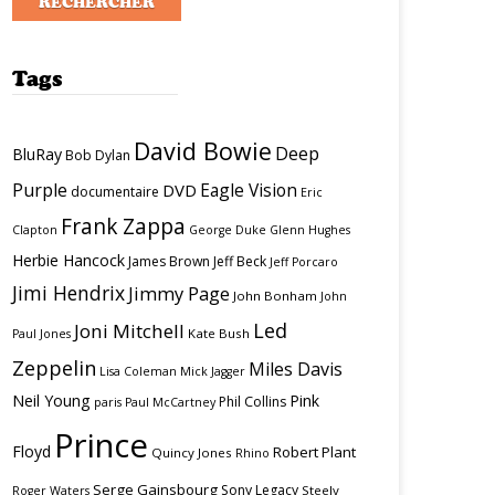
Tags
David Bowie
Deep
BluRay
Bob Dylan
Purple
Eagle Vision
DVD
documentaire
Eric
Frank Zappa
Clapton
George Duke
Glenn Hughes
Herbie Hancock
James Brown
Jeff Beck
Jeff Porcaro
Jimi Hendrix
Jimmy Page
John Bonham
John
Led
Joni Mitchell
Kate Bush
Paul Jones
Zeppelin
Miles Davis
Lisa Coleman
Mick Jagger
Neil Young
Pink
Phil Collins
paris
Paul McCartney
Prince
Floyd
Robert Plant
Quincy Jones
Rhino
Serge Gainsbourg
Sony Legacy
Steely
Roger Waters